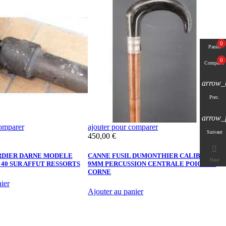
0
Panier
0
Comparer
arrow_
Prec.
arrow_
comparer
ajouter pour comparer
a
Suivant
Prix
450,00 €
F

RDIER DARNE MODELE
CANNE FUSIL DUMONTHIER CALIBRE
Haut
 40 SUR AFFUT RESSORTS
9MM PERCUSSION CENTRALE POIGNEE
M
CORNE
ier
Ajouter au panier