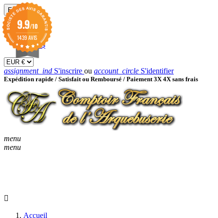
EUR

9.9
/10
EUR €
GBP £
1439 AVIS
USD $
assignment_ind
S'inscrire
ou
account_circle
S'identifier
Expédition rapide /
Satisfait ou Remboursé / Paiement 3X 4X sans frais
menu
menu
KEYBOARD_ARROW_D
ACCUEIL
CATALOGUES
KEYBOARD_ARRO
NOUVEAUTÉS
BON À SAVOIR
Accueil