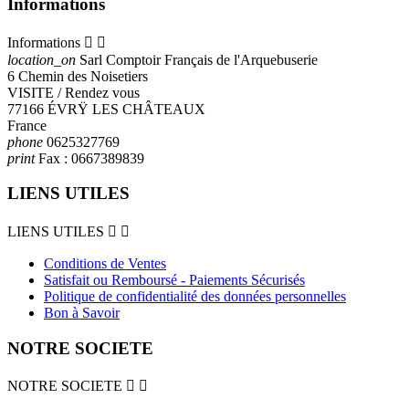
Informations
Informations


location_on
Sarl Comptoir Français de l'Arquebuserie
6 Chemin des Noisetiers
VISITE / Rendez vous
77166 ÉVRŸ LES CHÂTEAUX
France
phone
0625327769
print
Fax :
0667389839
LIENS UTILES
LIENS UTILES


Conditions de Ventes
Satisfait ou Remboursé - Paiements Sécurisés
Politique de confidentialité des données personnelles
Bon à Savoir
NOTRE SOCIETE
NOTRE SOCIETE

