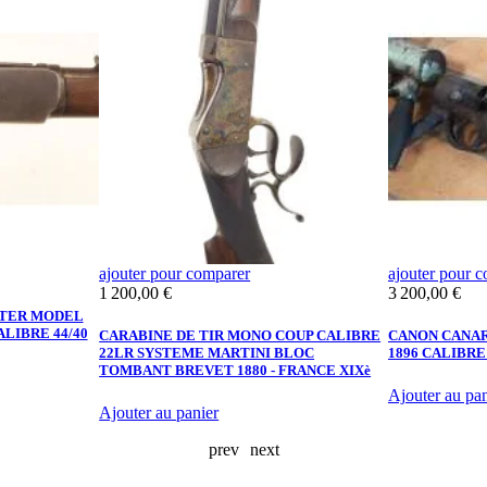
ajouter pour comparer
ajouter pour 
Prix
Prix
1 200,00 €
3 200,00 €
STER MODEL
ALIBRE 44/40
CARABINE DE TIR MONO COUP CALIBRE
CANON CANA
22LR SYSTEME MARTINI BLOC
1896 CALIBRE
TOMBANT BREVET 1880 - FRANCE XIXè
Ajouter au pan
Ajouter au panier
prev
next