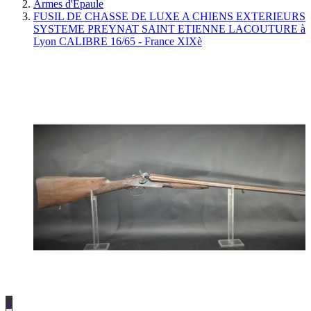
Armes d'Épaule
FUSIL DE CHASSE DE LUXE A CHIENS EXTERIEURS
SYSTEME PREYNAT SAINT ETIENNE LACOUTURE à
Lyon CALIBRE 16/65 - France XIXè
1