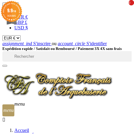
0
0
EUR

9.9
/10
1439 AVIS
EUR €
GBP £
USD $
assignment_ind
S'inscrire
ou
account_circle
S'identifier
Expédition rapide /
Satisfait ou Remboursé / Paiement 3X 4X sans frais

menu
menu
Accueil