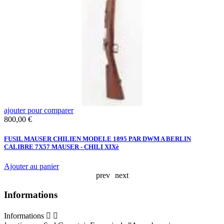
ajouter pour comparer
a
Prix
P
800,00 €
1
Y
FUSIL MAUSER CHILIEN MODELE 1895 PAR DWM A BERLIN
L
CALIBRE 7X57 MAUSER - CHILI XIXè
1
Ajouter au panier
A
prev
next
Informations
Informations

