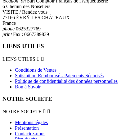
location_on
Sarl Comptoir Français de l'Arquebuserie
6 Chemin des Noisetiers
VISITE / Rendez vous
77166 ÉVRŸ LES CHÂTEAUX
France
phone
0625327769
print
Fax :
0667389839
LIENS UTILES
LIENS UTILES


Conditions de Ventes
Satisfait ou Remboursé - Paiements Sécurisés
Politique de confidentialité des données personnelles
Bon à Savoir
NOTRE SOCIETE
NOTRE SOCIETE


Mentions légales
Présentation
Contactez-nous