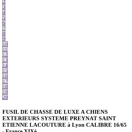
2
3
4
5
6
7
8
9
10
11
12
13
14
15
16
17
18
19
20
FUSIL DE CHASSE DE LUXE A CHIENS
EXTERIEURS SYSTEME PREYNAT SAINT
ETIENNE LACOUTURE à Lyon CALIBRE 16/65
- France XIXè