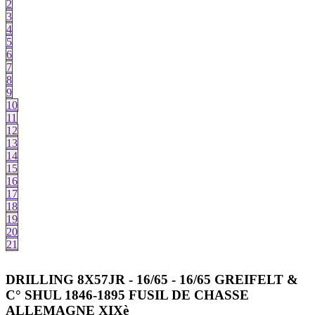
2
3
4
5
6
7
8
9
10
11
12
13
14
15
16
17
18
19
20
21
DRILLING 8X57JR - 16/65 - 16/65 GREIFELT &
C° SHUL 1846-1895 FUSIL DE CHASSE
ALLEMAGNE XIXè