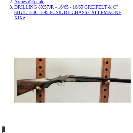
Armes d'Épaule
DRILLING 8X57JR - 16/65 - 16/65 GREIFELT & C°
SHUL 1846-1895 FUSIL DE CHASSE ALLEMAGNE
XIXè
1