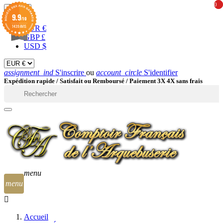
0
0
EUR

9.9
/10
1439 AVIS
EUR €
GBP £
USD $
assignment_ind
S'inscrire
ou
account_circle
S'identifier
Expédition rapide /
Satisfait ou Remboursé / Paiement 3X 4X sans frais

menu
menu
Accueil