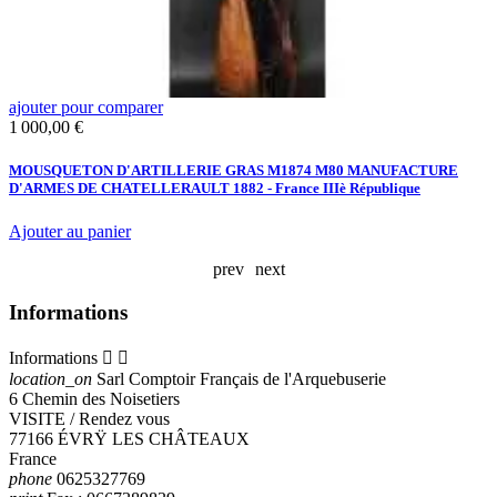
ajouter pour comparer
a
Prix
P
1 000,00 €
2
MOUSQUETON D'ARTILLERIE GRAS M1874 M80 MANUFACTURE
C
D'ARMES DE CHATELLERAULT 1882 - France IIIè République
B
Ajouter au panier
A
prev
next
Informations
Informations


location_on
Sarl Comptoir Français de l'Arquebuserie
6 Chemin des Noisetiers
VISITE / Rendez vous
77166 ÉVRŸ LES CHÂTEAUX
France
phone
0625327769