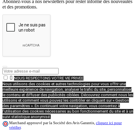
Abonnez-vous à nos newsletters pour rester informé des nouveautés
et des promotions.

NOUS RESPECTONS VOTRE VIE PRIVEE
Nous utilisons des cookies et autres technologies pour vous offrir une
meilleure expérience de navigation, analyser le trafic du site, personnaliser
le contenu et diffuser des publicités ciblées. Découvrez comment nous les
utilisons et comment vous pouvez les contrôler en cliquant sur « Gestion
des paramètres ». En continuant votre navigation, vous consentez à
l’utilisation des cookies nécessaires au bon fonctionnement du site et à un
suivi statistique anonymisé.
Marchand approuvé par la Société des Avis Garantis,
cliquez ici pour
vérifier
.