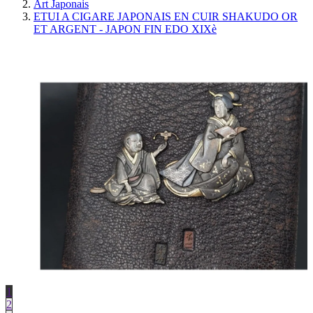
Art Japonais
ETUI A CIGARE JAPONAIS EN CUIR SHAKUDO OR
ET ARGENT - JAPON FIN EDO XIXè
1
2