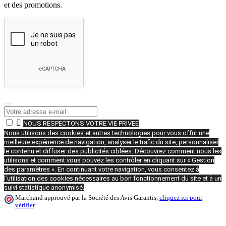
et des promotions.

NOUS RESPECTONS VOTRE VIE PRIVEE
Nous utilisons des cookies et autres technologies pour vous offrir une
meilleure expérience de navigation, analyser le trafic du site, personnaliser
le contenu et diffuser des publicités ciblées. Découvrez comment nous les
utilisons et comment vous pouvez les contrôler en cliquant sur « Gestion
des paramètres ». En continuant votre navigation, vous consentez à
l’utilisation des cookies nécessaires au bon fonctionnement du site et à un
suivi statistique anonymisé.
Marchand approuvé par la Société des Avis Garantis,
cliquez ici pour
vérifier
.