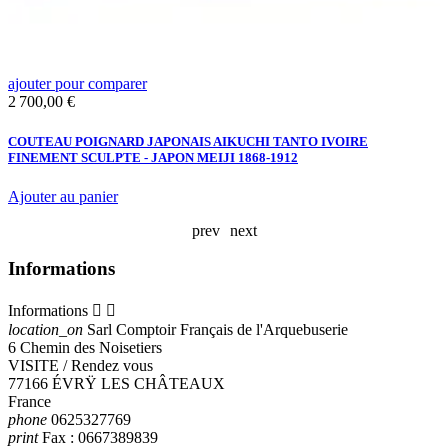
ajouter pour comparer
a
Prix
2 700,00 €
T
L
COUTEAU POIGNARD JAPONAIS AIKUCHI TANTO IVOIRE
FINEMENT SCULPTE - JAPON MEIJI 1868-1912
Ajouter au panier
prev
next
Informations
Informations


location_on
Sarl Comptoir Français de l'Arquebuserie
6 Chemin des Noisetiers
VISITE / Rendez vous
77166 ÉVRŸ LES CHÂTEAUX
France
phone
0625327769
print
Fax :
0667389839