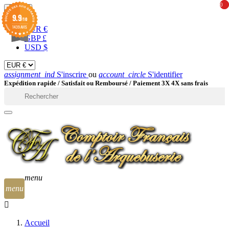
0
0
EUR

9.9
/10
1439 AVIS
EUR €
GBP £
USD $
assignment_ind
S'inscrire
ou
account_circle
S'identifier
Expédition rapide /
Satisfait ou Remboursé / Paiement 3X 4X sans frais

menu
menu
Accueil