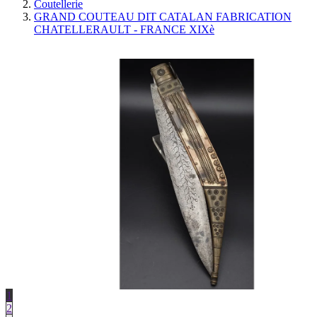
Coutellerie
GRAND COUTEAU DIT CATALAN FABRICATION
CHATELLERAULT - FRANCE XIXè
1
2