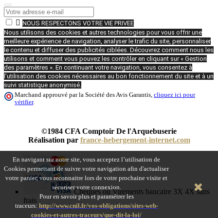

NOUS RESPECTONS VOTRE VIE PRIVEE
Nous utilisons des cookies et autres technologies pour vous offrir une
meilleure expérience de navigation, analyser le trafic du site, personnaliser
le contenu et diffuser des publicités ciblées. Découvrez comment nous les
utilisons et comment vous pouvez les contrôler en cliquant sur « Gestion
des paramètres ». En continuant votre navigation, vous consentez à
l’utilisation des cookies nécessaires au bon fonctionnement du site et à un
suivi statistique anonymisé.
Marchand approuvé par la Société des Avis Garantis,
cliquez ici pour
vérifier
.
©1984 CFA Comptoir De l'Arquebuserie
Réalisation par
france-hebergement-internet.com
En navigant sur notre site, vous acceptez l’utilisation de
Cookies permettant de suivre votre navigation afin d'actualiser
votre panier, vous reconnaitre lors de votre prochaine visite et
sécuriser votre connexion.
Chèques ou Virements bancaire 3X 4X sans
Pour en savoir plus et paramétrer les
frais
traceurs:
http://www.cnil.fr/vos-obligations/sites-web-
cookies-et-autres-traceurs/que-dit-la-loi/