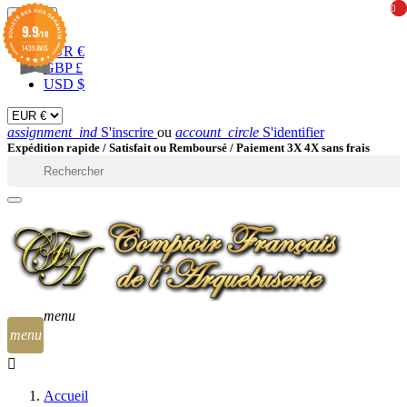
0
0
EUR

9.9
/10
1439 AVIS
EUR €
GBP £
USD $
assignment_ind
S'inscrire
ou
account_circle
S'identifier
Expédition rapide /
Satisfait ou Remboursé / Paiement 3X 4X sans frais

menu
menu
Accueil