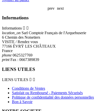
prev
next
Informations
Informations


location_on
Sarl Comptoir Français de l'Arquebuserie
6 Chemin des Noisetiers
VISITE / Rendez vous
77166 ÉVRŸ LES CHÂTEAUX
France
phone
0625327769
print
Fax :
0667389839
LIENS UTILES
LIENS UTILES


Conditions de Ventes
Satisfait ou Remboursé - Paiements Sécurisés
Politique de confidentialité des données personnelles
Bon à Savoir