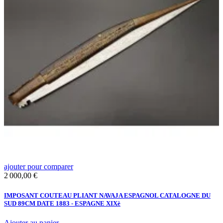
ajouter pour comparer
a
Prix
2 000,00 €
G
E
CE
IMPOSANT COUTEAU PLIANT NAVAJA ESPAGNOL CATALOGNE DU
SUD 89CM DATE 1883 - ESPAGNE XIXè
Ajouter au panier