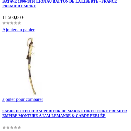
BATAVE 1806-1810 LION AU BATTON DE LA LIBERTÉ - FRANCE
PREMIER EMPIRE
Prix
11 500,00 €
Ajouter au panier
ajouter pour comparer
SABRE D'OFFICIER SUPÉRIEUR DE MARINE DIRECTOIRE PREMIER
EMPIRE MONTURE À L'ALLEMANDE & GARDE PERLÉE