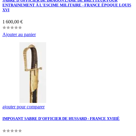
SABRE D'OFFICIER DE DRAGON LAME DE BRETTEUR POUR
ENTRAINEMENT À L'ESCIME MILITAIRE - FRANCE ÉPOQUE LOUIS
XVI
Prix
1 600,00 €
Ajouter au panier
ajouter pour comparer
IMPOSANT SABRE D'OFFICIER DE HUSSARD - FRANCE XVIIIÈ