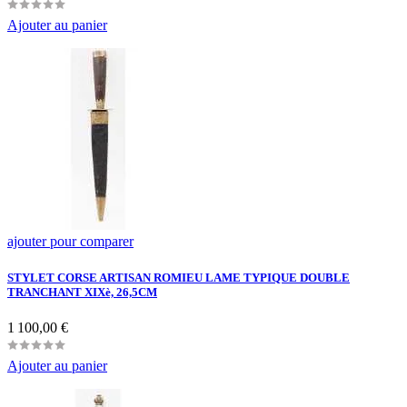
Ajouter au panier
ajouter pour comparer
STYLET CORSE ARTISAN ROMIEU LAME TYPIQUE DOUBLE
TRANCHANT XIXè, 26,5CM
Prix
1 100,00 €
Ajouter au panier