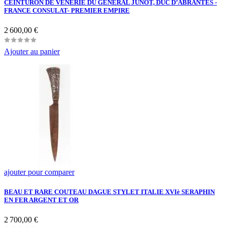
CEINTURON DE VÉNERIE DU GÉNÉRAL JUNOT, DUC D’ABRANTÈS -
FRANCE CONSULAT- PREMIER EMPIRE
Prix
2 600,00 €
Ajouter au panier
ajouter pour comparer
BEAU ET RARE COUTEAU DAGUE STYLET ITALIE XVIè SERAPHIN
EN FER ARGENT ET OR
Prix
2 700,00 €