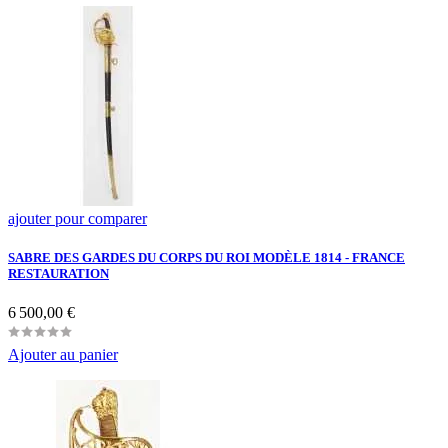
ajouter pour comparer
SABRE DES GARDES DU CORPS DU ROI MODÈLE 1814 - FRANCE
RESTAURATION
Prix
6 500,00 €
Ajouter au panier