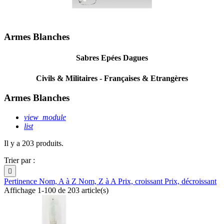
Armes Blanches
Sabres Epées Dagues
Civils & Militaires - Françaises & Etrangères
Armes Blanches
view_module
list
Il y a 203 produits.
Trier par :

Pertinence
Nom, A à Z
Nom, Z à A
Prix, croissant
Prix, décroissant
Affichage 1-100 de 203 article(s)