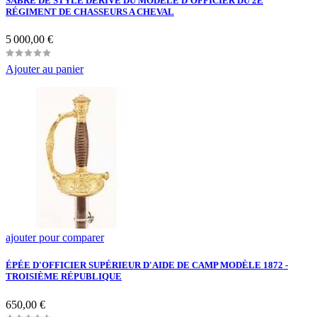
SABRE DE STYLE DÉRIVÉ DU MODÈLE D'OFFICIER DU 2È
RÉGIMENT DE CHASSEURS A CHEVAL
Prix
5 000,00 €
Ajouter au panier
ajouter pour comparer
ÉPÉE D'OFFICIER SUPÉRIEUR D'AIDE DE CAMP MODÈLE 1872 -
TROISIÈME RÉPUBLIQUE
Prix
650,00 €