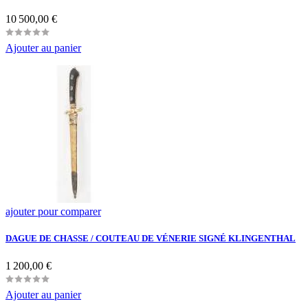
Prix
10 500,00 €
Ajouter au panier
ajouter pour comparer
DAGUE DE CHASSE / COUTEAU DE VÉNERIE SIGNÉ KLINGENTHAL
Prix
1 200,00 €
Ajouter au panier