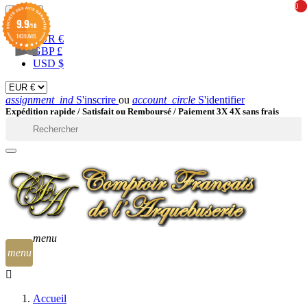
0
0
EUR

9.9
/10
1439 AVIS
EUR €
GBP £
USD $
assignment_ind
S'inscrire
ou
account_circle
S'identifier
Expédition rapide /
Satisfait ou Remboursé / Paiement 3X 4X sans frais

menu
menu
Accueil