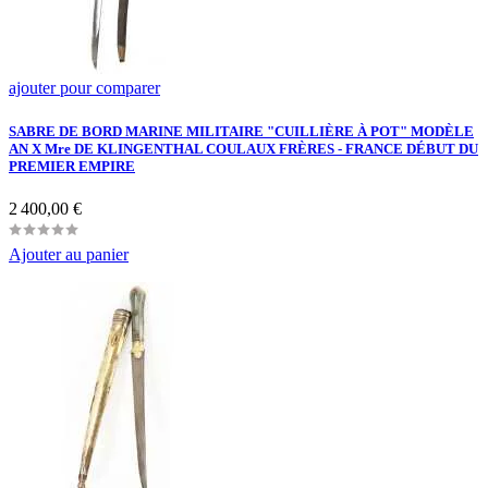
ajouter pour comparer
SABRE DE BORD MARINE MILITAIRE "CUILLIÈRE À POT" MODÈLE
AN X Mre DE KLINGENTHAL COULAUX FRÈRES - FRANCE DÉBUT DU
PREMIER EMPIRE
Prix
2 400,00 €
Ajouter au panier