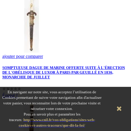
ajouter pour comparer
SOMPTUEUSE DAGUE DE MARINE OFFERTE SUITE À L'ÉRECTION
DE L'OBÉLISQUE DE LUXOR À PARIS PAR GEUILLÉ EN 1836,
MONARCHIE DE JUILLET
En navigant sur notre site, vous acceptez l’utilisation de
Épuisé !
Cookies permettant de suivre votre navigation afin d'actualiser
votre panier, vous reconnaitre lors de votre prochaine visite et
sécuriser votre connexion.
Pour en savoir plus et paramétrer les
traceurs:
http://www.cnil.fr/vos-obligations/sites-web-
cookies-et-autres-traceurs/que-dit-la-loi/