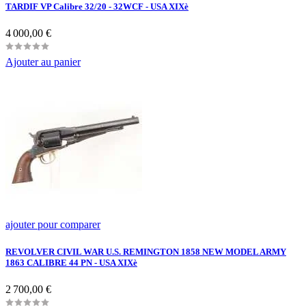
TARDIF VP Calibre 32/20 - 32WCF - USA XIXè
Prix
4 000,00 €
Ajouter au panier
ajouter pour comparer
REVOLVER CIVIL WAR U.S. REMINGTON 1858 NEW MODEL ARMY
1863 CALIBRE 44 PN - USA XIXè
Prix
2 700,00 €