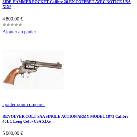
SIDE HAMMER POCKET Calibre 28 EN COFFRET AVEC NOTICE USA
XIXè
Prix
4 800,00 €
Ajouter au panier
ajouter pour comparer
REVOLVER COLT SAA SINGLE ACTION ARMY MODEL 1873 Calibre
45LC Long Colt - USA XIXè
Prix
5 000,00 €