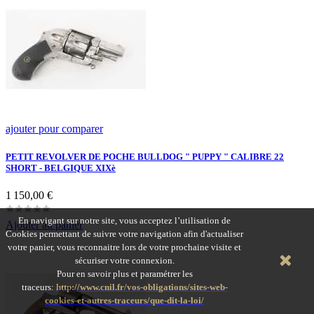
ajouter pour comparer
PETIT REVOLVER DE POCHE BULLDOG " PUPPY " CALIBRE 22
SHORT - BELGIQUE XIXè
Prix
1 150,00 €
En navigant sur notre site, vous acceptez l’utilisation de
Ajouter au panier
Cookies permettant de suivre votre navigation afin d'actualiser
votre panier, vous reconnaitre lors de votre prochaine visite et
sécuriser votre connexion.
Pour en savoir plus et paramétrer les
traceurs:
http://www.cnil.fr/vos-obligations/sites-web-
cookies-et-autres-traceurs/que-dit-la-loi/