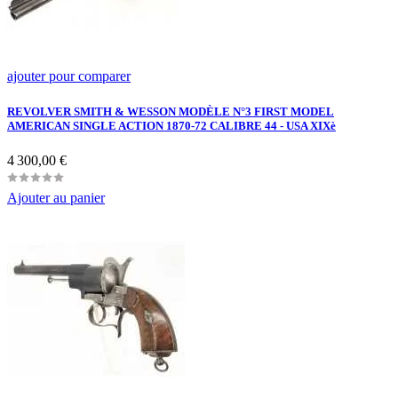
ajouter pour comparer
REVOLVER SMITH & WESSON MODÈLE N°3 FIRST MODEL
AMERICAN SINGLE ACTION 1870-72 CALIBRE 44 - USA XIXè
Prix
4 300,00 €
Ajouter au panier