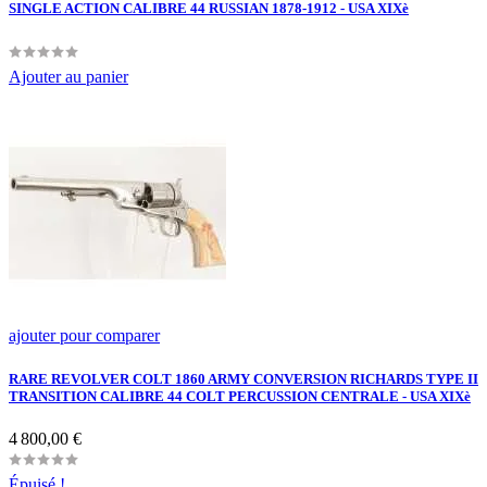
SINGLE ACTION CALIBRE 44 RUSSIAN 1878-1912 - USA XIXè
Ajouter au panier
ajouter pour comparer
RARE REVOLVER COLT 1860 ARMY CONVERSION RICHARDS TYPE II
TRANSITION CALIBRE 44 COLT PERCUSSION CENTRALE - USA XIXè
Prix
4 800,00 €
Épuisé !