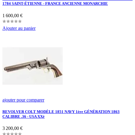
1784 SAINT-ÉTIENNE - FRANCE ANCIENNE MONARCHIE
Prix
1 600,00 €
Ajouter au panier
ajouter pour comparer
REVOLVER COLT MODÈLE 1851 NAVY 1ère GÉNÉRATION 1863
CALIBRE .36 - USA XXè
Prix
3 200,00 €