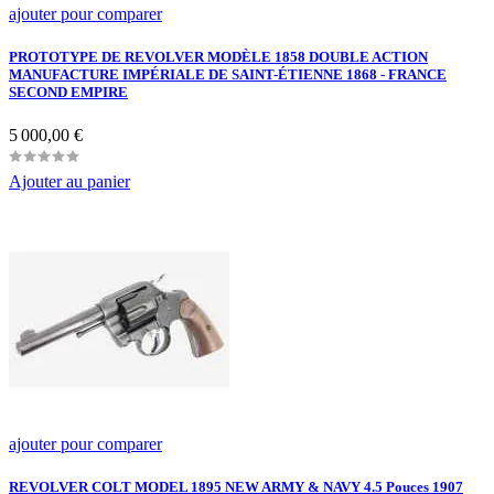
ajouter pour comparer
PROTOTYPE DE REVOLVER MODÈLE 1858 DOUBLE ACTION
MANUFACTURE IMPÉRIALE DE SAINT-ÉTIENNE 1868 - FRANCE
SECOND EMPIRE
Prix
5 000,00 €
Ajouter au panier
ajouter pour comparer
REVOLVER COLT MODEL 1895 NEW ARMY & NAVY 4.5 Pouces 1907