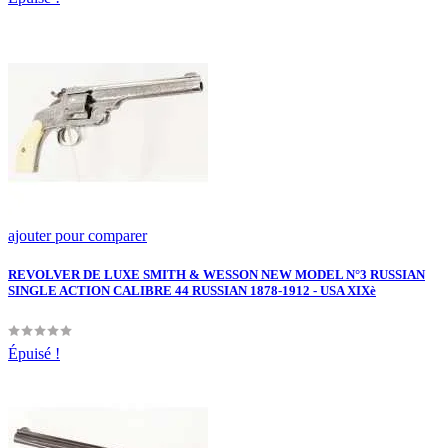
ajouter pour comparer
REVOLVER DE LUXE SMITH & WESSON NEW MODEL N°3 RUSSIAN
SINGLE ACTION CALIBRE 44 RUSSIAN 1878-1912 - USA XIXè
Épuisé !