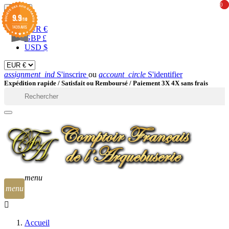
0
0
EUR

9.9
/10
1439 AVIS
EUR €
GBP £
USD $
assignment_ind
S'inscrire
ou
account_circle
S'identifier
Expédition rapide /
Satisfait ou Remboursé / Paiement 3X 4X sans frais

menu
menu
Accueil