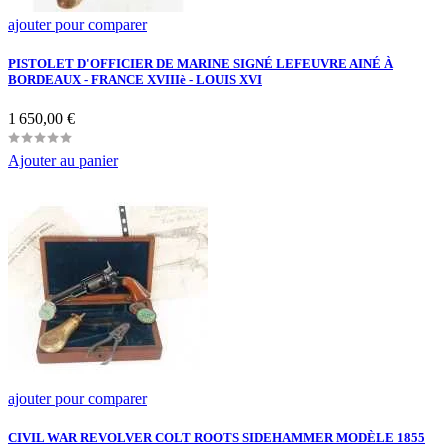
ajouter pour comparer
PISTOLET D'OFFICIER DE MARINE SIGNÉ LEFEUVRE AINÉ À
BORDEAUX - FRANCE XVIIIè - LOUIS XVI
Prix
1 650,00 €
Ajouter au panier
ajouter pour comparer
CIVIL WAR REVOLVER COLT ROOTS SIDEHAMMER MODÈLE 1855