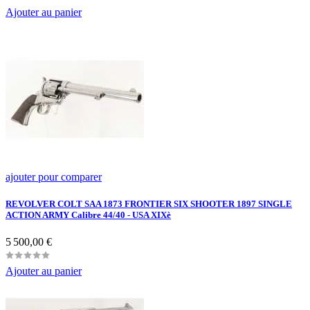
Ajouter au panier
ajouter pour comparer
REVOLVER COLT SAA 1873 FRONTIER SIX SHOOTER 1897 SINGLE
ACTION ARMY Calibre 44/40 - USA XIXè
Prix
5 500,00 €
Ajouter au panier