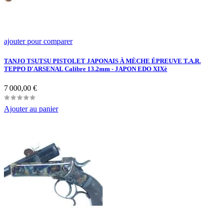
ajouter pour comparer
TANJO TSUTSU PISTOLET JAPONAIS À MÈCHE ÉPREUVE T.A.R.
TEPPO D'ARSENAL Calibre 13.2mm - JAPON EDO XIXè
Prix
7 000,00 €
Ajouter au panier