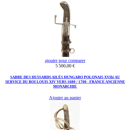
ajouter pour comparer
Prix
5 500,00 €
SABRE DES HUSSARDS AILÉS HUNGARO POLONAIS XVIIè AU
SERVICE DU ROI LOUIS XIV VERS 1680 / 1700 - FRANCE ANCIENNE
MONARCHIE
Ajouter au panier