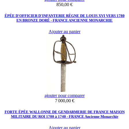
Prix
850,00 €
ÉPÉE D'OFFICIER D'INFANTERIE RÈGNE DE LOUIS XVI VERS 1780
EN BRONZE DORÉ - FRANCE ANCIENNE MONARCHIE
Ajouter au panier
ajouter pour comparer
Prix
7 000,00 €
FORTE ÉPÉE WALLONNE DE GENDARMERIE DE FRANCE MAISON
MILITAIRE DU ROI 1700 à 1740 - FRANCE Ancienne Monarchie
Ajouter au panier