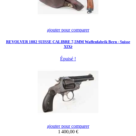
ajouter pour comparer
REVOLVER 1882 SUISSE CALIBRE 7,5MM Waffenfabrik Bern - Suisse
XIXè
Épuisé !
ajouter pour comparer
Prix
1 400,00 €