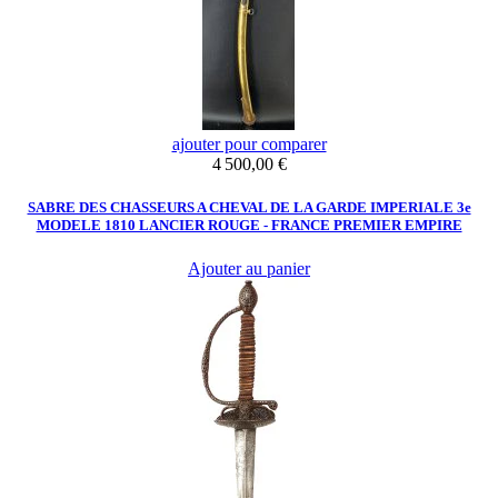
ajouter pour comparer
Prix
4 500,00 €
SABRE DES CHASSEURS A CHEVAL DE LA GARDE IMPERIALE 3e
MODELE 1810 LANCIER ROUGE - FRANCE PREMIER EMPIRE
Ajouter au panier