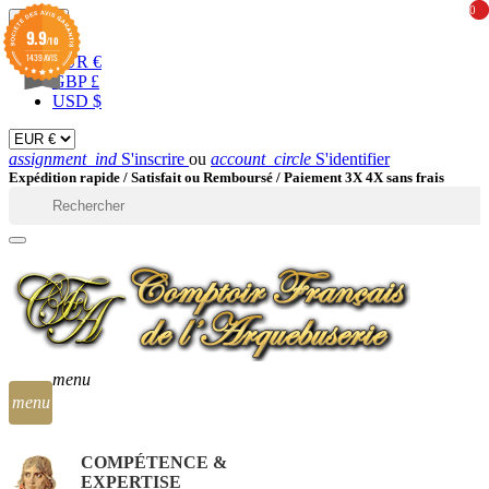
0
0
EUR

9.9
/10
1439 AVIS
EUR €
GBP £
USD $
assignment_ind
S'inscrire
ou
account_circle
S'identifier
Expédition rapide /
Satisfait ou Remboursé / Paiement 3X 4X sans frais

menu
menu
COMPÉTENCE &
EXPERTISE