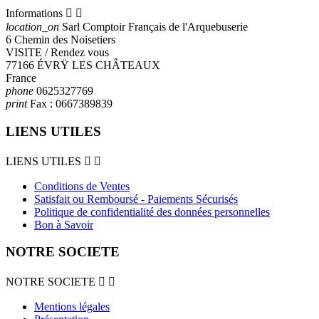
Informations


location_on
Sarl Comptoir Français de l'Arquebuserie
6 Chemin des Noisetiers
VISITE / Rendez vous
77166 ÉVRŸ LES CHÂTEAUX
France
phone
0625327769
print
Fax :
0667389839
LIENS UTILES
LIENS UTILES


Conditions de Ventes
Satisfait ou Remboursé - Paiements Sécurisés
Politique de confidentialité des données personnelles
Bon à Savoir
NOTRE SOCIETE
NOTRE SOCIETE


Mentions légales