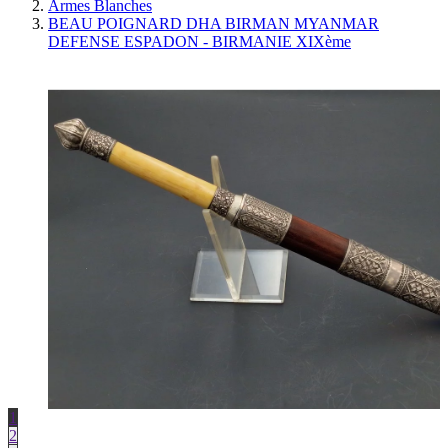
Armes Blanches
BEAU POIGNARD DHA BIRMAN MYANMAR
DEFENSE ESPADON - BIRMANIE XIXème
1
2