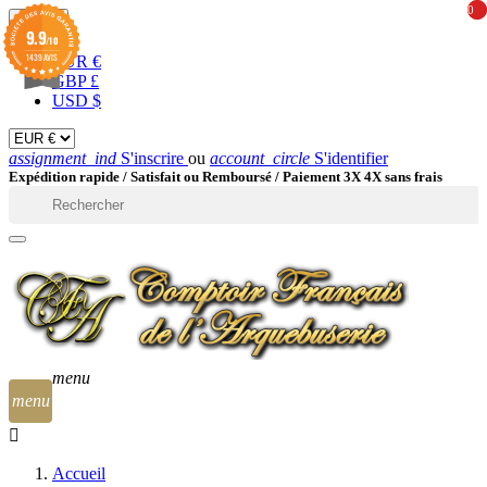
0
0
EUR

9.9
/10
1439 AVIS
EUR €
GBP £
USD $
assignment_ind
S'inscrire
ou
account_circle
S'identifier
Expédition rapide /
Satisfait ou Remboursé / Paiement 3X 4X sans frais

menu
menu
Accueil