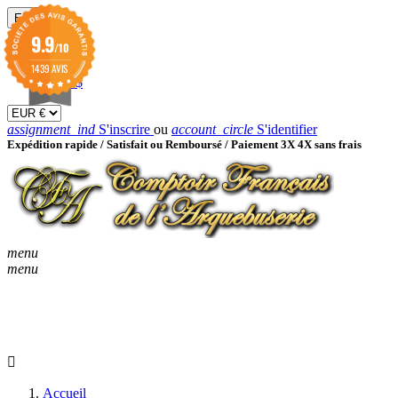
EUR

9.9
/10
EUR €
GBP £
1439 AVIS
USD $
assignment_ind
S'inscrire
ou
account_circle
S'identifier
Expédition rapide /
Satisfait ou Remboursé / Paiement 3X 4X sans frais
menu
menu
KEYBOARD_ARROW_D
ACCUEIL
CATALOGUES
KEYBOARD_ARRO
NOUVEAUTÉS
BON À SAVOIR
Accueil