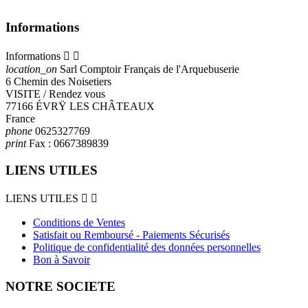
Informations
Informations


location_on
Sarl Comptoir Français de l'Arquebuserie
6 Chemin des Noisetiers
VISITE / Rendez vous
77166 ÉVRŸ LES CHÂTEAUX
France
phone
0625327769
print
Fax :
0667389839
LIENS UTILES
LIENS UTILES


Conditions de Ventes
Satisfait ou Remboursé - Paiements Sécurisés
Politique de confidentialité des données personnelles
Bon à Savoir
NOTRE SOCIETE