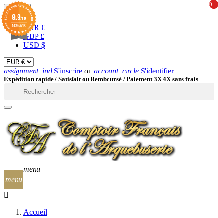
0
0
EUR

9.9
/10
1439 AVIS
EUR €
GBP £
USD $
assignment_ind
S'inscrire
ou
account_circle
S'identifier
Expédition rapide /
Satisfait ou Remboursé / Paiement 3X 4X sans frais

menu
menu
Accueil