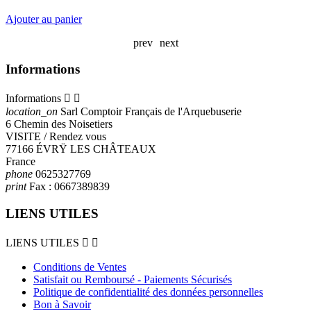
Ajouter au panier
prev
next
Informations
Informations


location_on
Sarl Comptoir Français de l'Arquebuserie
6 Chemin des Noisetiers
VISITE / Rendez vous
77166 ÉVRŸ LES CHÂTEAUX
France
phone
0625327769
print
Fax :
0667389839
LIENS UTILES
LIENS UTILES


Conditions de Ventes
Satisfait ou Remboursé - Paiements Sécurisés
Politique de confidentialité des données personnelles
Bon à Savoir