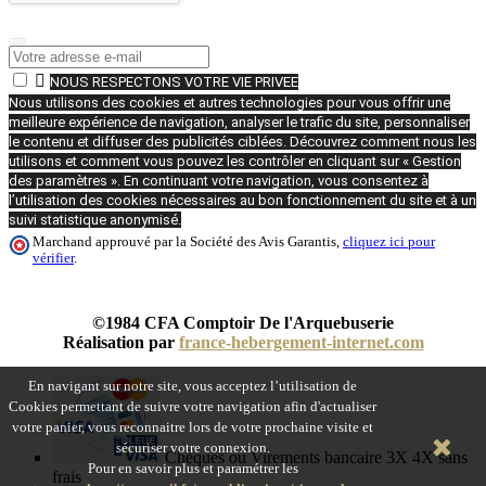

NOUS RESPECTONS VOTRE VIE PRIVEE
Nous utilisons des cookies et autres technologies pour vous offrir une
meilleure expérience de navigation, analyser le trafic du site, personnaliser
le contenu et diffuser des publicités ciblées. Découvrez comment nous les
utilisons et comment vous pouvez les contrôler en cliquant sur « Gestion
des paramètres ». En continuant votre navigation, vous consentez à
l’utilisation des cookies nécessaires au bon fonctionnement du site et à un
suivi statistique anonymisé.
Marchand approuvé par la Société des Avis Garantis,
cliquez ici pour
vérifier
.
©1984 CFA Comptoir De l'Arquebuserie
Réalisation par
france-hebergement-internet.com
En navigant sur notre site, vous acceptez l’utilisation de
Cookies permettant de suivre votre navigation afin d'actualiser
votre panier, vous reconnaitre lors de votre prochaine visite et
sécuriser votre connexion.
Chèques ou Virements bancaire 3X 4X sans
Pour en savoir plus et paramétrer les
frais