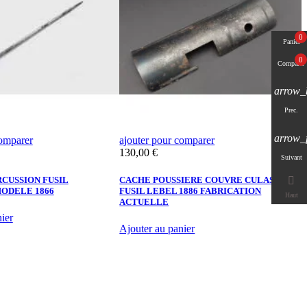
0
Panier
0
Comparer
arrow_
Prec.
arrow_
comparer
ajouter pour comparer
a
Prix
P
130,00 €
4
Suivant

RCUSSION FUSIL
CACHE POUSSIERE COUVRE CULASSE
P
ODELE 1866
FUSIL LEBEL 1886 FABRICATION
C
Haut
ACTUELLE
ier
Ajouter au panier
A