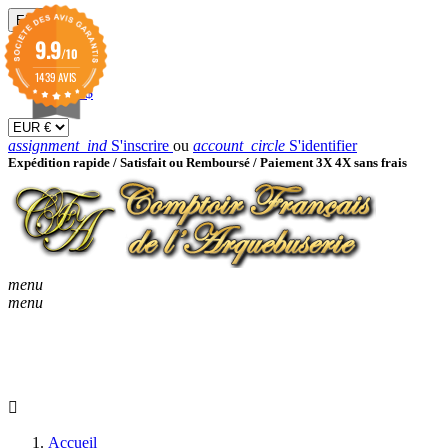
EUR

9.9
/10
EUR €
GBP £
1439 AVIS
USD $
assignment_ind
S'inscrire
ou
account_circle
S'identifier
Expédition rapide /
Satisfait ou Remboursé / Paiement 3X 4X sans frais
menu
menu
KEYBOARD_ARROW_D
ACCUEIL
CATALOGUES
KEYBOARD_ARRO
NOUVEAUTÉS
BON À SAVOIR
Accueil