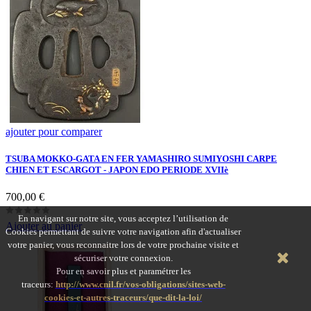
ajouter pour comparer
TSUBA MOKKO-GATA EN FER YAMASHIRO SUMIYOSHI CARPE
CHIEN ET ESCARGOT - JAPON EDO PERIODE XVIIè
Prix
700,00 €
En navigant sur notre site, vous acceptez l’utilisation de
Ajouter au panier
Cookies permettant de suivre votre navigation afin d'actualiser
votre panier, vous reconnaitre lors de votre prochaine visite et
sécuriser votre connexion.
Pour en savoir plus et paramétrer les
traceurs:
http://www.cnil.fr/vos-obligations/sites-web-
cookies-et-autres-traceurs/que-dit-la-loi/