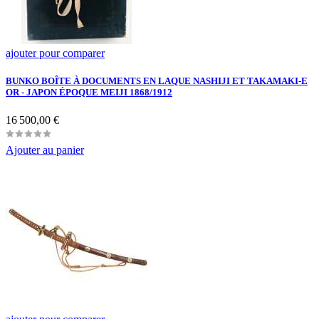
ajouter pour comparer
BUNKO BOÎTE À DOCUMENTS EN LAQUE NASHIJI ET TAKAMAKI-E
OR - JAPON ÉPOQUE MEIJI 1868/1912
Prix
16 500,00 €
Ajouter au panier