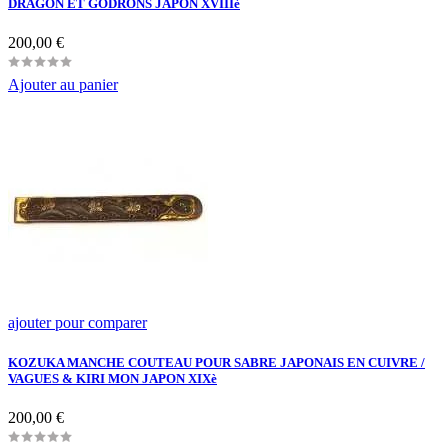
DRAGON ET GODRONS JAPON XVIIIè
Prix
200,00 €
Ajouter au panier
ajouter pour comparer
KOZUKA MANCHE COUTEAU POUR SABRE JAPONAIS EN CUIVRE /
VAGUES & KIRI MON JAPON XIXè
Prix
200,00 €