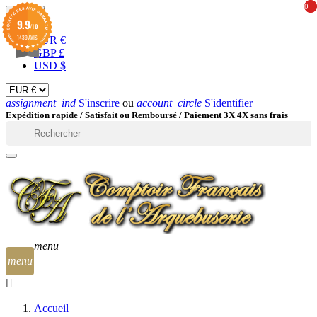
0
0
EUR

9.9
/10
1439 AVIS
EUR €
GBP £
USD $
assignment_ind
S'inscrire
ou
account_circle
S'identifier
Expédition rapide /
Satisfait ou Remboursé / Paiement 3X 4X sans frais

menu
menu
Accueil