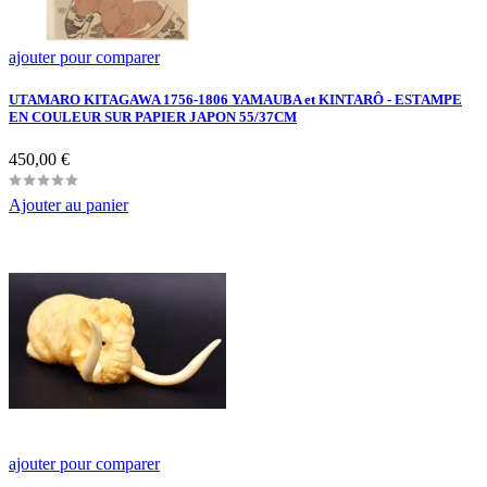
ajouter pour comparer
UTAMARO KITAGAWA 1756-1806 YAMAUBA et KINTARÔ - ESTAMPE
EN COULEUR SUR PAPIER JAPON 55/37CM
Prix
450,00 €
Ajouter au panier
ajouter pour comparer