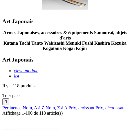
Art Japonais
Armes Japonaises, accessoires & équipements Samouraï, objets
d'arts
Katana Tachi Tanto Wakizashi Menuki Fushi Kashira Kozuka
Kogatana Kogaï Kojiri
Art Japonais
view_module
list
Il y a 118 produits.
Trier par :

Pertinence
Nom, A à Z
Nom, Z à A
Prix, croissant
Prix, décroissant
Affichage 1-100 de 118 article(s)