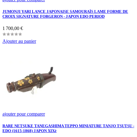
JUMONJI YARI LANCE JAPONAISE SAMOURAÏS LAME FORME DE
CROIX SIGNATURE FORGERON - JAPON EDO PERIOD
Prix
1 700,00 €
Ajouter au panier
ajouter pour comparer
RARE NETSUKE TANEGASHIMA TEPPO MINIATURE TANJO TSUTSU -
EDO (1615-1868) JAPON XIXè