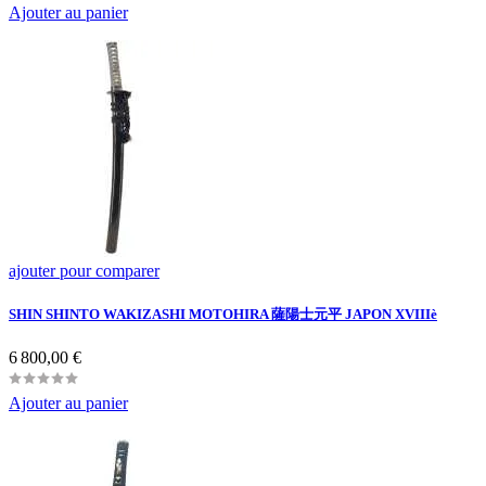
Ajouter au panier
ajouter pour comparer
SHIN SHINTO WAKIZASHI MOTOHIRA 薩陽士元平 JAPON XVIIIè
Prix
6 800,00 €
Ajouter au panier