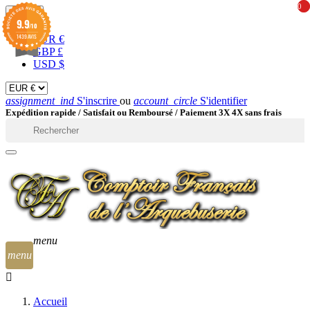
0
0
EUR

9.9
/10
1439 AVIS
EUR €
GBP £
USD $
assignment_ind
S'inscrire
ou
account_circle
S'identifier
Expédition rapide /
Satisfait ou Remboursé / Paiement 3X 4X sans frais

menu
menu
Accueil