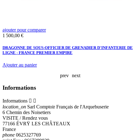
ajouter pour comparer
a
Prix
P
1 500,00 €
2
3
DRAGONNE DE SOUS-OFFICIER DE GRENADIER D'INFANTERIE DE
P
LIGNE - FRANCE PREMIER EMPIRE
-
Ajouter au panier
A
prev
next
Informations
Informations


location_on
Sarl Comptoir Français de l'Arquebuserie
6 Chemin des Noisetiers
VISITE / Rendez vous
77166 ÉVRŸ LES CHÂTEAUX
France
phone
0625327769