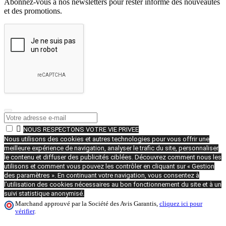
Abonnez-vous à nos newsletters pour rester informé des nouveautés
et des promotions.

NOUS RESPECTONS VOTRE VIE PRIVEE
Nous utilisons des cookies et autres technologies pour vous offrir une
meilleure expérience de navigation, analyser le trafic du site, personnaliser
le contenu et diffuser des publicités ciblées. Découvrez comment nous les
utilisons et comment vous pouvez les contrôler en cliquant sur « Gestion
des paramètres ». En continuant votre navigation, vous consentez à
l’utilisation des cookies nécessaires au bon fonctionnement du site et à un
suivi statistique anonymisé.
Marchand approuvé par la Société des Avis Garantis,
cliquez ici pour
vérifier
.