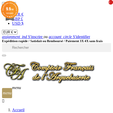
0
0
EUR

9.9
/10
1439 AVIS
EUR €
GBP £
USD $
assignment_ind
S'inscrire
ou
account_circle
S'identifier
Expédition rapide /
Satisfait ou Remboursé / Paiement 3X 4X sans frais

menu
menu
Accueil