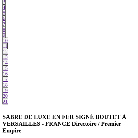
3
4
5
6
7
8
9
10
11
12
13
14
15
16
17
18
19
20
21
SABRE DE LUXE EN FER SIGNÉ BOUTET À
VERSAILLES - FRANCE Directoire / Premier
Empire