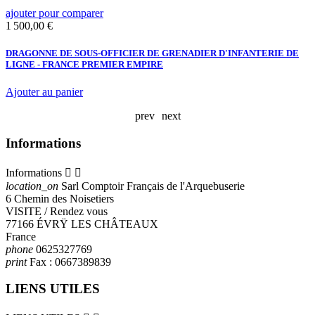
ajouter pour comparer
a
Prix
P
1 500,00 €
3
E
DRAGONNE DE SOUS-OFFICIER DE GRENADIER D'INFANTERIE DE
LIGNE - FRANCE PREMIER EMPIRE
P
Ajouter au panier
A
prev
next
Informations
Informations


location_on
Sarl Comptoir Français de l'Arquebuserie
6 Chemin des Noisetiers
VISITE / Rendez vous
77166 ÉVRŸ LES CHÂTEAUX
France
phone
0625327769
print
Fax :
0667389839
LIENS UTILES