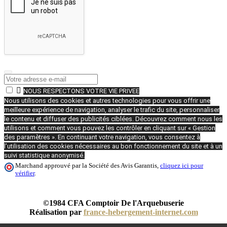

NOUS RESPECTONS VOTRE VIE PRIVEE
Nous utilisons des cookies et autres technologies pour vous offrir une
meilleure expérience de navigation, analyser le trafic du site, personnaliser
le contenu et diffuser des publicités ciblées. Découvrez comment nous les
utilisons et comment vous pouvez les contrôler en cliquant sur « Gestion
des paramètres ». En continuant votre navigation, vous consentez à
l’utilisation des cookies nécessaires au bon fonctionnement du site et à un
suivi statistique anonymisé.
Marchand approuvé par la Société des Avis Garantis,
cliquez ici pour
vérifier
.
©1984 CFA Comptoir De l'Arquebuserie
Réalisation par
france-hebergement-internet.com