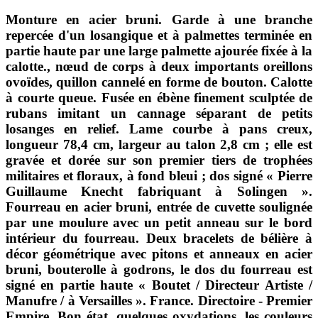
Monture en acier bruni. Garde à une branche
repercée d'un losangique et à palmettes terminée en
partie haute par une large palmette ajourée fixée à la
calotte., nœud de corps à deux importants oreillons
ovoïdes, quillon cannelé en forme de bouton. Calotte
à courte queue. Fusée en ébène finement sculptée de
rubans imitant un cannage séparant de petits
losanges en relief. Lame courbe à pans creux,
longueur 78,4 cm, largeur au talon 2,8 cm ; elle est
gravée et dorée sur son premier tiers de trophées
militaires et floraux, à fond bleui ; dos signé « Pierre
Guillaume Knecht fabriquant à Solingen ».
Fourreau en acier bruni, entrée de cuvette soulignée
par une moulure avec un petit anneau sur le bord
intérieur du fourreau. Deux bracelets de bélière à
décor géométrique avec pitons et anneaux en acier
bruni, bouterolle à godrons, le dos du fourreau est
signé en partie haute « Boutet / Directeur Artiste /
Manufre / à Versailles ». France. Directoire - Premier
Empire. Bon état, quelques oxydations, les couleurs