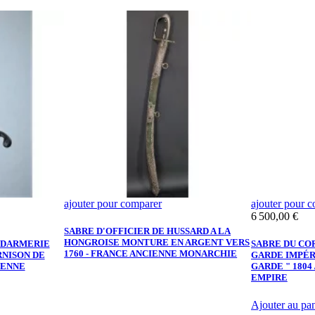
ajouter pour comparer
ajouter pour 
Prix
6 500,00 €
SABRE D'OFFICIER DE HUSSARD A LA
HONGROISE MONTURE EN ARGENT VERS
NDARMERIE
SABRE DU CO
1760 - FRANCE ANCIENNE MONARCHIE
RNISON DE
GARDE IMPÉR
IENNE
GARDE " 1804 
EMPIRE
Ajouter au pan