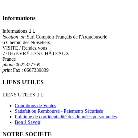
Informations
Informations


location_on
Sarl Comptoir Français de l'Arquebuserie
6 Chemin des Noisetiers
VISITE / Rendez vous
77166 ÉVRŸ LES CHÂTEAUX
France
phone
0625327769
print
Fax :
0667389839
LIENS UTILES
LIENS UTILES


Conditions de Ventes
Satisfait ou Remboursé - Paiements Sécurisés
Politique de confidentialité des données personnelles
Bon à Savoir
NOTRE SOCIETE