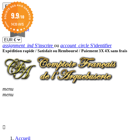
EUR

9.9
/10
EUR €
GBP £
1439 AVIS
USD $
assignment_ind
S'inscrire
ou
account_circle
S'identifier
Expédition rapide /
Satisfait ou Remboursé / Paiement 3X 4X sans frais
menu
menu
KEYBOARD_ARROW_D
ACCUEIL
CATALOGUES
KEYBOARD_ARRO
NOUVEAUTÉS
BON À SAVOIR
Accueil