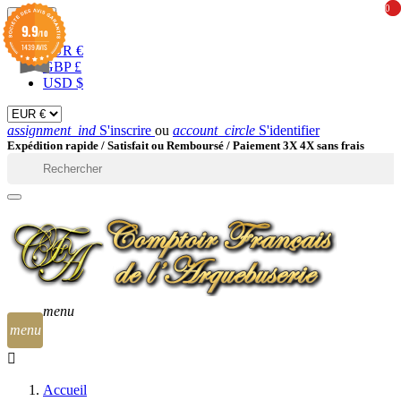
0
0
EUR

9.9
/10
1439 AVIS
EUR €
GBP £
USD $
assignment_ind
S'inscrire
ou
account_circle
S'identifier
Expédition rapide /
Satisfait ou Remboursé / Paiement 3X 4X sans frais

menu
menu
Accueil