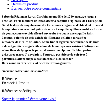
Détails du produit
Écrivez votre propre commentaire
Sabre du Régiment Royal-Carabiniers modèle de 1740 en usage jusqu'à
1754-55. Forte monture de laiton décor à coquille originaire de l'Europe du
Nord, le désir de singularisme des Carabiniers régiment d'élite dont le roi est
le capitaine amène à l'adoption du sabre à coquille
, quillon courbé en forme
de goutte
, courte ovoïde décoré aux traits évoquant une coquille Saint
Jacques, poignée de
bois gainée de filigrane de laiton torsadé et
renforcée de viroles de laiton. Lame fine et légèrement courbée de 854mm
à dos et gouttières signée Abraham de la marque aux raisins à Solingen au
talon, fleur de lys gravée parmi d'autres inscription illisibles,
patine
grise avec traces d' oxydation. Fourreau postérieur de cuir fort à
garnitures laiton: chape à bouton et bout à dard en fer.
Rare arme en excellent état de conservation général.
Ancienne collection Christian Aries
Référence
En stock
1 Produit
Références spécifiques
Soyez le premier à écrire votre avis !