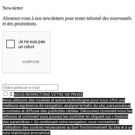
Newsletter
Abonnez-vous à nos newsletters pour rester informé des nouveautés
et des promotions.

NOUS RESPECTONS VOTRE VIE PRIVEE
Nous utilisons des cookies et autres technologies pour vous offrir une
meilleure expérience de navigation, analyser le trafic du site, personnaliser
le contenu et diffuser des publicités ciblées. Découvrez comment nous les
utilisons et comment vous pouvez les contrôler en cliquant sur « Gestion
des paramètres ». En continuant votre navigation, vous consentez à
l’utilisation des cookies nécessaires au bon fonctionnement du site et à un
suivi statistique anonymisé.