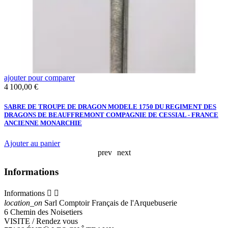
ajouter pour comparer
a
Prix
4 100,00 €
S
K
NO
SABRE DE TROUPE DE DRAGON MODELE 1750 DU REGIMENT DES
DRAGONS DE BEAUFFREMONT COMPAGNIE DE CESSIAL - FRANCE
ANCIENNE MONARCHIE
Ajouter au panier
prev
next
Informations
Informations


location_on
Sarl Comptoir Français de l'Arquebuserie
6 Chemin des Noisetiers
VISITE / Rendez vous