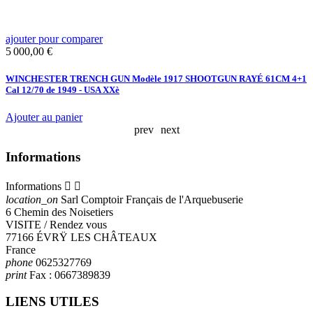
ajouter pour comparer
a
Prix
P
5 000,00 €
8
WINCHESTER TRENCH GUN Modèle 1917 SHOOTGUN RAYÉ 61CM 4+1
F
Cal 12/70 de 1949 - USA XXè
W
Ajouter au panier
A
prev
next
Informations
Informations


location_on
Sarl Comptoir Français de l'Arquebuserie
6 Chemin des Noisetiers
VISITE / Rendez vous
77166 ÉVRŸ LES CHÂTEAUX
France
phone
0625327769
print
Fax :
0667389839
LIENS UTILES