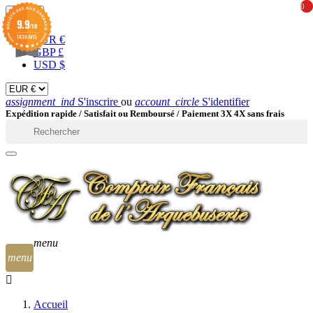
0
0
EUR

9.9
/10
1439 AVIS
EUR €
GBP £
USD $
assignment_ind
S'inscrire
ou
account_circle
S'identifier
Expédition rapide /
Satisfait ou Remboursé / Paiement 3X 4X sans frais

menu
menu
Accueil