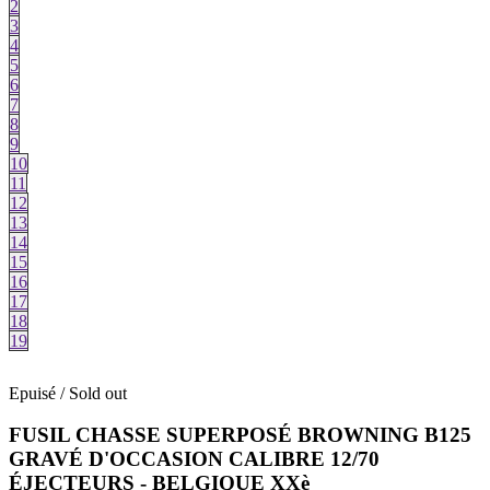
2
3
4
5
6
7
8
9
10
11
12
13
14
15
16
17
18
19
Epuisé / Sold out
FUSIL CHASSE SUPERPOSÉ BROWNING B125
GRAVÉ D'OCCASION CALIBRE 12/70
ÉJECTEURS - BELGIQUE XXè