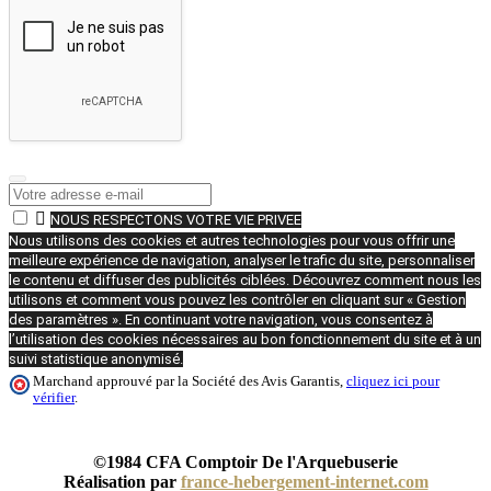

NOUS RESPECTONS VOTRE VIE PRIVEE
Nous utilisons des cookies et autres technologies pour vous offrir une
meilleure expérience de navigation, analyser le trafic du site, personnaliser
le contenu et diffuser des publicités ciblées. Découvrez comment nous les
utilisons et comment vous pouvez les contrôler en cliquant sur « Gestion
des paramètres ». En continuant votre navigation, vous consentez à
l’utilisation des cookies nécessaires au bon fonctionnement du site et à un
suivi statistique anonymisé.
Marchand approuvé par la Société des Avis Garantis,
cliquez ici pour
vérifier
.
©1984 CFA Comptoir De l'Arquebuserie
Réalisation par
france-hebergement-internet.com