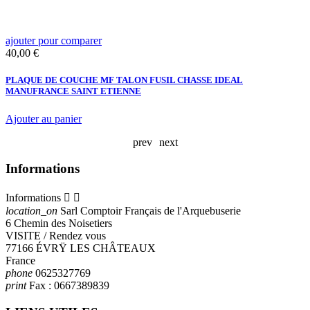
ajouter pour comparer
a
Prix
P
40,00 €
2
PLAQUE DE COUCHE MF TALON FUSIL CHASSE IDEAL
F
MANUFRANCE SAINT ETIENNE
D
X
Ajouter au panier
A
prev
next
Informations
Informations


location_on
Sarl Comptoir Français de l'Arquebuserie
6 Chemin des Noisetiers
VISITE / Rendez vous
77166 ÉVRŸ LES CHÂTEAUX
France
phone
0625327769
print
Fax :
0667389839