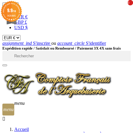
0
0
EUR

9.9
/10
1439 AVIS
EUR €
GBP £
USD $
assignment_ind
S'inscrire
ou
account_circle
S'identifier
Expédition rapide /
Satisfait ou Remboursé / Paiement 3X 4X sans frais

menu
menu
Accueil