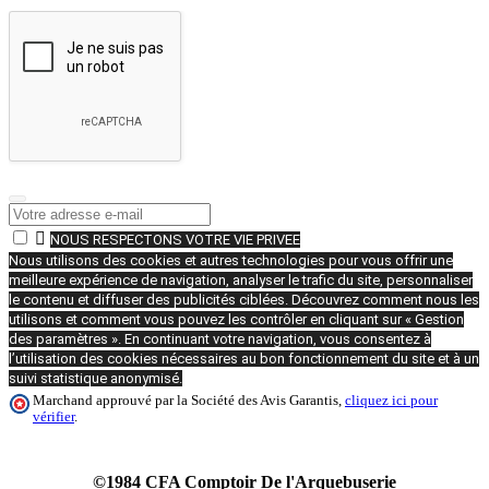

NOUS RESPECTONS VOTRE VIE PRIVEE
Nous utilisons des cookies et autres technologies pour vous offrir une
meilleure expérience de navigation, analyser le trafic du site, personnaliser
le contenu et diffuser des publicités ciblées. Découvrez comment nous les
utilisons et comment vous pouvez les contrôler en cliquant sur « Gestion
des paramètres ». En continuant votre navigation, vous consentez à
l’utilisation des cookies nécessaires au bon fonctionnement du site et à un
suivi statistique anonymisé.
Marchand approuvé par la Société des Avis Garantis,
cliquez ici pour
vérifier
.
©1984 CFA Comptoir De l'Arquebuserie