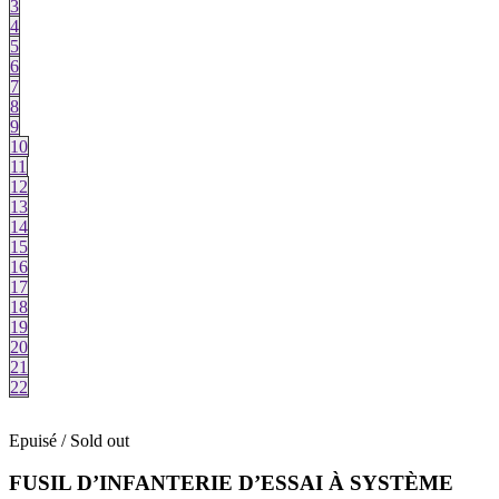
3
4
5
6
7
8
9
10
11
12
13
14
15
16
17
18
19
20
21
22
Epuisé / Sold out
FUSIL D’INFANTERIE D’ESSAI À SYSTÈME