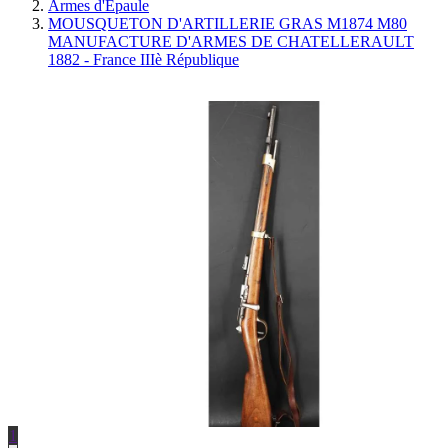
Armes d'Épaule
MOUSQUETON D'ARTILLERIE GRAS M1874 M80
MANUFACTURE D'ARMES DE CHATELLERAULT
1882 - France IIIè République
1