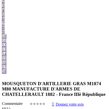
2
3
4
5
6
7
8
9
10
11
12
13
14
15
16
17
18
MOUSQUETON D'ARTILLERIE GRAS M1874
M80 MANUFACTURE D'ARMES DE
CHATELLERAULT 1882 - France IIIè République
Commentaire
Donnez votre avis
SKU: