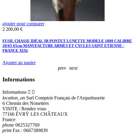
ajouter pour comparer
a
Prix
2 200,00 €
C
C
FUSIL CHASSE IDÉAL 3R PONTET LUNETTE MODELE 1888 CALIBRE
20/65 65cm MANUFACTURE ARMES ET CYCLES SAINT ETIENNE -
FRANCE XIXè
Ajouter au panier
prev
next
Informations
Informations


location_on
Sarl Comptoir Français de l'Arquebuserie
6 Chemin des Noisetiers
VISITE / Rendez vous
77166 ÉVRŸ LES CHÂTEAUX
France
phone
0625327769
print
Fax :
0667389839