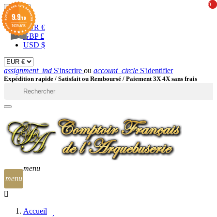
0
0
EUR

9.9
/10
1439 AVIS
EUR €
GBP £
USD $
assignment_ind
S'inscrire
ou
account_circle
S'identifier
Expédition rapide /
Satisfait ou Remboursé / Paiement 3X 4X sans frais

menu
menu
Accueil