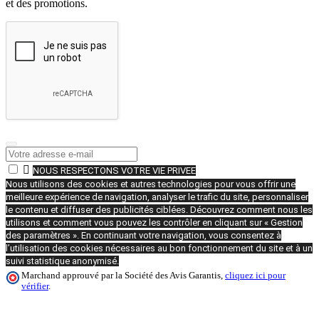
et des promotions.

NOUS RESPECTONS VOTRE VIE PRIVEE
Nous utilisons des cookies et autres technologies pour vous offrir une
meilleure expérience de navigation, analyser le trafic du site, personnaliser
le contenu et diffuser des publicités ciblées. Découvrez comment nous les
utilisons et comment vous pouvez les contrôler en cliquant sur « Gestion
des paramètres ». En continuant votre navigation, vous consentez à
l’utilisation des cookies nécessaires au bon fonctionnement du site et à un
suivi statistique anonymisé.
Marchand approuvé par la Société des Avis Garantis,
cliquez ici pour
vérifier
.