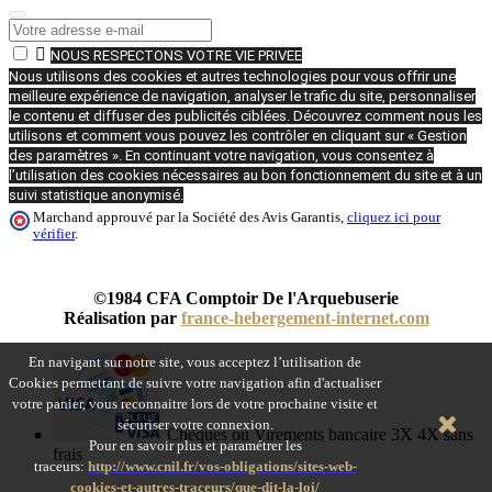

NOUS RESPECTONS VOTRE VIE PRIVEE
Nous utilisons des cookies et autres technologies pour vous offrir une
meilleure expérience de navigation, analyser le trafic du site, personnaliser
le contenu et diffuser des publicités ciblées. Découvrez comment nous les
utilisons et comment vous pouvez les contrôler en cliquant sur « Gestion
des paramètres ». En continuant votre navigation, vous consentez à
l’utilisation des cookies nécessaires au bon fonctionnement du site et à un
suivi statistique anonymisé.
Marchand approuvé par la Société des Avis Garantis,
cliquez ici pour
vérifier
.
©1984 CFA Comptoir De l'Arquebuserie
Réalisation par
france-hebergement-internet.com
En navigant sur notre site, vous acceptez l’utilisation de
Cookies permettant de suivre votre navigation afin d'actualiser
votre panier, vous reconnaitre lors de votre prochaine visite et
sécuriser votre connexion.
Chèques ou Virements bancaire 3X 4X sans
Pour en savoir plus et paramétrer les
frais
traceurs:
http://www.cnil.fr/vos-obligations/sites-web-
cookies-et-autres-traceurs/que-dit-la-loi/