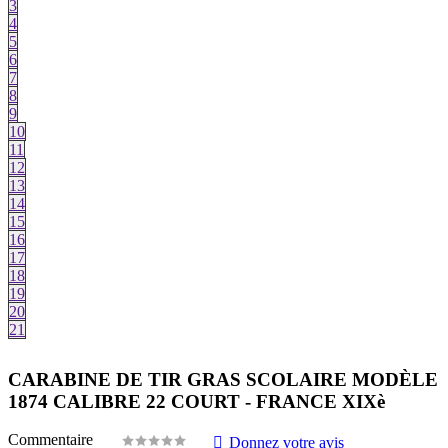
3
4
5
6
7
8
9
10
11
12
13
14
15
16
17
18
19
20
21
CARABINE DE TIR GRAS SCOLAIRE MODÈLE
1874 CALIBRE 22 COURT - FRANCE XIXè
Commentaire
Donnez votre avis