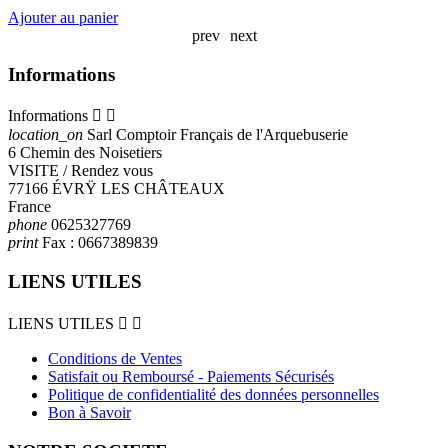
A
Ajouter au panier
prev
next
Informations
Informations


location_on
Sarl Comptoir Français de l'Arquebuserie
6 Chemin des Noisetiers
VISITE / Rendez vous
77166 ÉVRŸ LES CHÂTEAUX
France
phone
0625327769
print
Fax :
0667389839
LIENS UTILES
LIENS UTILES


Conditions de Ventes
Satisfait ou Remboursé - Paiements Sécurisés
Politique de confidentialité des données personnelles
Bon à Savoir