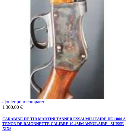
ajouter pour comparer
a
Prix
P
1 300,00 €
3
C
CARABINE DE TIR MARTINI TANNER ESSAI MILITAIRE DE 1866 A
F
TENON DE BAIONNETTE CALIBRE 10.4MM ANNULAIRE - SUISSE
D
XIXè