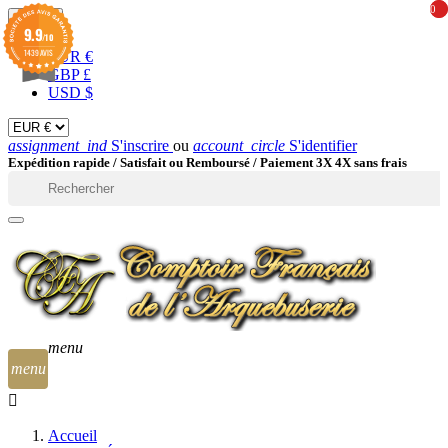
0
0
EUR

9.9
/10
1439 AVIS
EUR €
GBP £
USD $
assignment_ind
S'inscrire
ou
account_circle
S'identifier
Expédition rapide /
Satisfait ou Remboursé / Paiement 3X 4X sans frais

menu
menu
Accueil