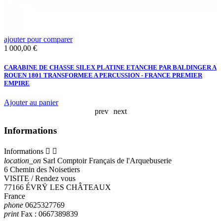
ajouter pour comparer
a
Prix
P
1 000,00 €
2
CARABINE DE CHASSE SILEX PLATINE ETANCHE PAR BALDINGER A
F
ROUEN 1801 TRANSFORMEE A PERCUSSION - FRANCE PREMIER
H
EMPIRE
U
Ajouter au panier
A
prev
next
Informations
Informations


location_on
Sarl Comptoir Français de l'Arquebuserie
6 Chemin des Noisetiers
VISITE / Rendez vous
77166 ÉVRŸ LES CHÂTEAUX
France
phone
0625327769
print
Fax :
0667389839