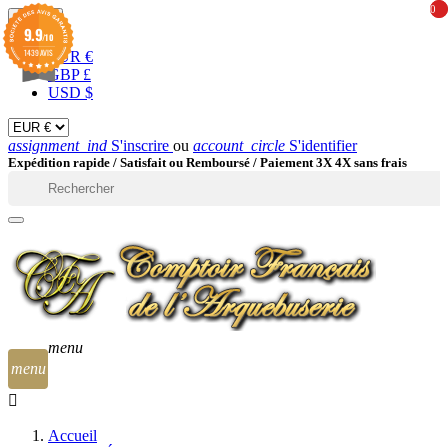
0
0
EUR

9.9
/10
1439 AVIS
EUR €
GBP £
USD $
assignment_ind
S'inscrire
ou
account_circle
S'identifier
Expédition rapide /
Satisfait ou Remboursé / Paiement 3X 4X sans frais

menu
menu
Accueil