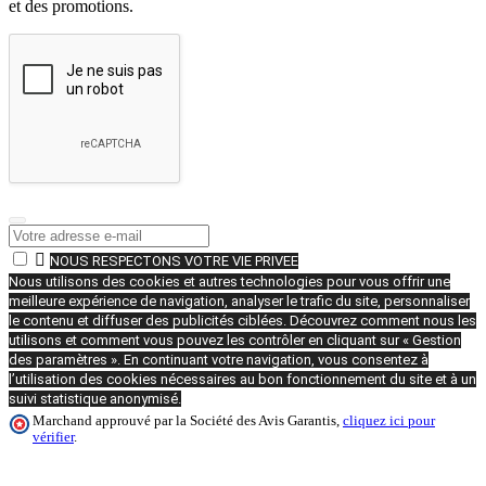
et des promotions.

NOUS RESPECTONS VOTRE VIE PRIVEE
Nous utilisons des cookies et autres technologies pour vous offrir une
meilleure expérience de navigation, analyser le trafic du site, personnaliser
le contenu et diffuser des publicités ciblées. Découvrez comment nous les
utilisons et comment vous pouvez les contrôler en cliquant sur « Gestion
des paramètres ». En continuant votre navigation, vous consentez à
l’utilisation des cookies nécessaires au bon fonctionnement du site et à un
suivi statistique anonymisé.
Marchand approuvé par la Société des Avis Garantis,
cliquez ici pour
vérifier
.