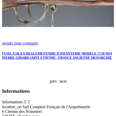
ajouter pour comparer
a
P
3
FUSIL A SILEX REGLEMENTAIRE D'INFANTERIE MODELE 1728 M54
PIERRE GIRARD SAINT ETIENNE - FRANCE ANCIENNE MONARCHIE
R
C
A
prev
next
Informations
Informations


location_on
Sarl Comptoir Français de l'Arquebuserie
6 Chemin des Noisetiers