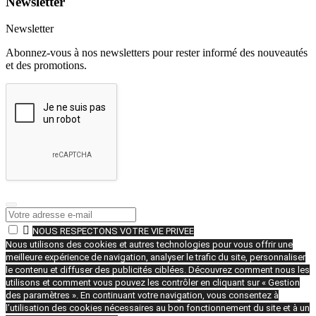
Newsletter
Newsletter
Abonnez-vous à nos newsletters pour rester informé des nouveautés
et des promotions.

NOUS RESPECTONS VOTRE VIE PRIVEE
Nous utilisons des cookies et autres technologies pour vous offrir une
meilleure expérience de navigation, analyser le trafic du site, personnaliser
le contenu et diffuser des publicités ciblées. Découvrez comment nous les
utilisons et comment vous pouvez les contrôler en cliquant sur « Gestion
des paramètres ». En continuant votre navigation, vous consentez à
l’utilisation des cookies nécessaires au bon fonctionnement du site et à un