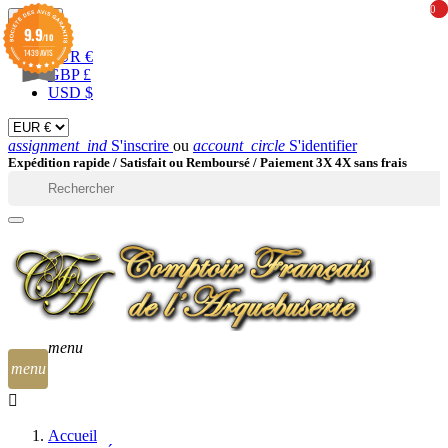
0
0
EUR

9.9
/10
1439 AVIS
EUR €
GBP £
USD $
assignment_ind
S'inscrire
ou
account_circle
S'identifier
Expédition rapide /
Satisfait ou Remboursé / Paiement 3X 4X sans frais

menu
menu
Accueil