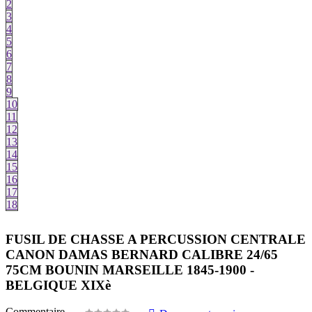
2
3
4
5
6
7
8
9
10
11
12
13
14
15
16
17
18
FUSIL DE CHASSE A PERCUSSION CENTRALE
CANON DAMAS BERNARD CALIBRE 24/65
75CM BOUNIN MARSEILLE 1845-1900 -
BELGIQUE XIXè
Commentaire