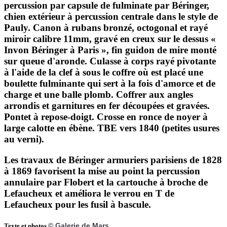
percussion par capsule de fulminate par Béringer,
chien extérieur à percussion centrale dans le style de
Pauly. Canon à rubans bronzé, octogonal et rayé
miroir calibre 11mm, gravé en creux sur le dessus «
Invon Béringer à Paris », fin guidon de mire monté
sur queue d'aronde. Culasse à corps rayé pivotante
à l'aide de la clef à sous le coffre où est placé une
boulette fulminante qui sert à la fois d'amorce et de
charge et une balle plomb. Coffrer aux angles
arrondis et garnitures en fer découpées et gravées.
Pontet à repose-doigt. Crosse en ronce de noyer à
large calotte en ébène. TBE vers 1840 (petites usures
au verni).
Les travaux de Béringer armuriers parisiens de 1828
à 1869 favorisent la mise au point la percussion
annulaire par Flobert et la cartouche à broche de
Lefaucheux et améliora le verrou en T de
Lefaucheux pour les fusil à bascule.
© Galerie de Mars
Texte et photos