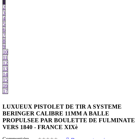
1
2
3
4
5
6
7
8
9
10
11
12
13
14
15
16
17
LUXUEUX PISTOLET DE TIR A SYSTEME
BERINGER CALIBRE 11MM A BALLE
PROPULSEE PAR BOULETTE DE FULMINATE
VERS 1840 - FRANCE XIXè
Commentaire