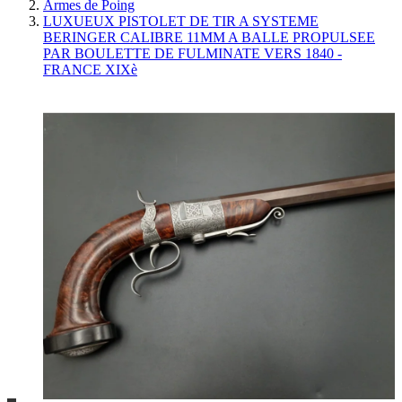
Armes de Poing
LUXUEUX PISTOLET DE TIR A SYSTEME
BERINGER CALIBRE 11MM A BALLE PROPULSEE
PAR BOULETTE DE FULMINATE VERS 1840 -
FRANCE XIXè