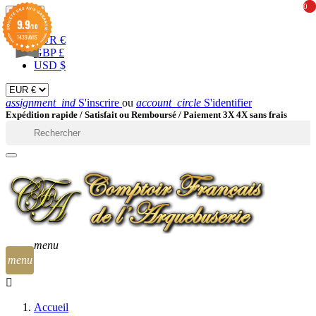
0
0
EUR

9.9
/10
1439 AVIS
EUR €
GBP £
USD $
assignment_ind
S'inscrire
ou
account_circle
S'identifier
Expédition rapide /
Satisfait ou Remboursé / Paiement 3X 4X sans frais

menu
menu
Accueil