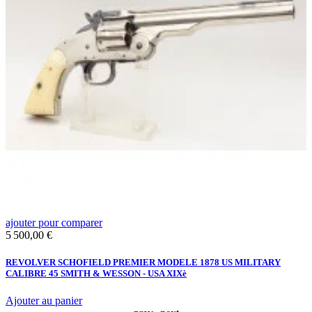
ajouter pour comparer
a
Prix
P
5 500,00 €
1
2
REVOLVER SCHOFIELD PREMIER MODELE 1878 US MILITARY
R
CALIBRE 45 SMITH & WESSON - USA XIXè
1
Ajouter au panier