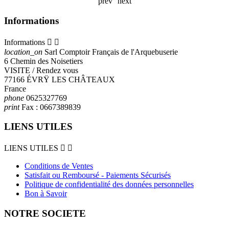
prev
next
Informations
Informations


location_on
Sarl Comptoir Français de l'Arquebuserie
6 Chemin des Noisetiers
VISITE / Rendez vous
77166 ÉVRŸ LES CHÂTEAUX
France
phone
0625327769
print
Fax :
0667389839
LIENS UTILES
LIENS UTILES


Conditions de Ventes
Satisfait ou Remboursé - Paiements Sécurisés
Politique de confidentialité des données personnelles
Bon à Savoir
NOTRE SOCIETE