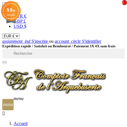
0
0
EUR

9.9
/10
1439 AVIS
EUR €
GBP £
USD $
assignment_ind
S'inscrire
ou
account_circle
S'identifier
Expédition rapide /
Satisfait ou Remboursé / Paiement 3X 4X sans frais

menu
menu
Accueil