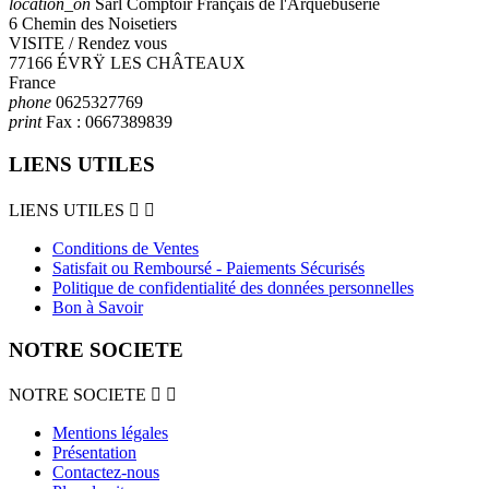
location_on
Sarl Comptoir Français de l'Arquebuserie
6 Chemin des Noisetiers
VISITE / Rendez vous
77166 ÉVRŸ LES CHÂTEAUX
France
phone
0625327769
print
Fax :
0667389839
LIENS UTILES
LIENS UTILES


Conditions de Ventes
Satisfait ou Remboursé - Paiements Sécurisés
Politique de confidentialité des données personnelles
Bon à Savoir
NOTRE SOCIETE
NOTRE SOCIETE


Mentions légales
Présentation
Contactez-nous