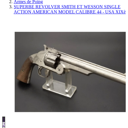
Armes de Poing
SUPERBE REVOLVER SMITH ET WESSON SINGLE
ACTION AMERICAN MODEL CALIBRE 44 - USA XIXè
1
2