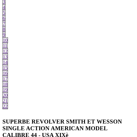
3
4
5
6
7
8
9
10
11
12
13
14
15
16
17
18
19
20
21
22
SUPERBE REVOLVER SMITH ET WESSON
SINGLE ACTION AMERICAN MODEL
CALIBRE 44 - USA XIXè