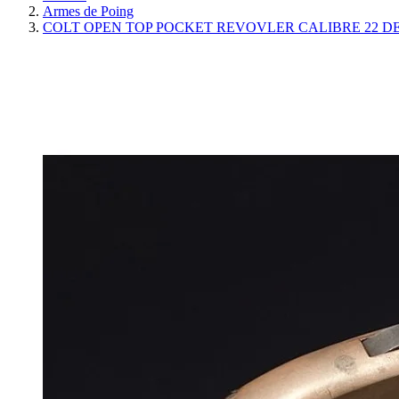
Armes de Poing
COLT OPEN TOP POCKET REVOVLER CALIBRE 22 DE 1