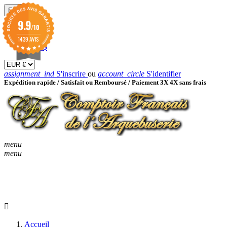
EUR

9.9
/10
EUR €
GBP £
1439 AVIS
USD $
assignment_ind
S'inscrire
ou
account_circle
S'identifier
Expédition rapide /
Satisfait ou Remboursé / Paiement 3X 4X sans frais
menu
menu
KEYBOARD_ARROW_D
ACCUEIL
CATALOGUES
KEYBOARD_ARRO
NOUVEAUTÉS
BON À SAVOIR
Accueil