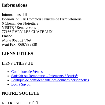
Informations
Informations


location_on
Sarl Comptoir Français de l'Arquebuserie
6 Chemin des Noisetiers
VISITE / Rendez vous
77166 ÉVRŸ LES CHÂTEAUX
France
phone
0625327769
print
Fax :
0667389839
LIENS UTILES
LIENS UTILES


Conditions de Ventes
Satisfait ou Remboursé - Paiements Sécurisés
Politique de confidentialité des données personnelles
Bon à Savoir
NOTRE SOCIETE
NOTRE SOCIETE

