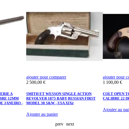
ajouter pour comparer
ajouter pour 
Prix
Prix
2 500,00 €
1 100,00 €
ERIE A
SMITH ET WESSON SINGLE ACTION
COLT OPEN T
IBRE 12MM
REVOLVER 1875 BABY RUSSIAN FIRST
CALIBRE 22 DE
E JANEIRO -
MODEL 38 S&W - USA XIXè
Ajouter au pan
Ajouter au panier
prev
next