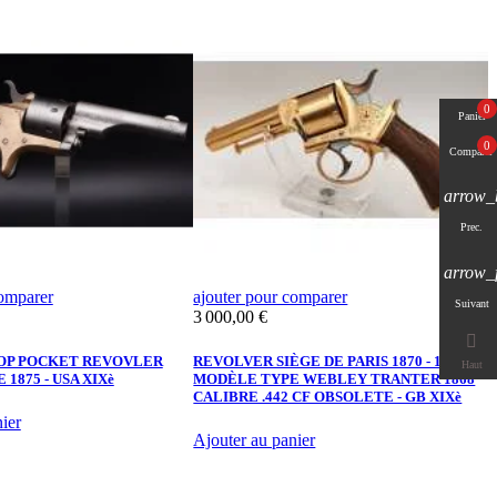
0
Panier
0
Comparer
arrow_
Prec.
arrow_
comparer
ajouter pour comparer
a
Suivant
Prix
3 000,00 €

R
1
OP POCKET REVOVLER
REVOLVER SIÈGE DE PARIS 1870 - 1871
Haut
 1875 - USA XIXè
MODÈLE TYPE WEBLEY TRANTER 1868
CALIBRE .442 CF OBSOLETE - GB XIXè
ier
Ajouter au panier