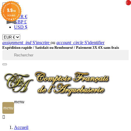
0
0
EUR

9.9
/10
1439 AVIS
EUR €
GBP £
USD $
assignment_ind
S'inscrire
ou
account_circle
S'identifier
Expédition rapide /
Satisfait ou Remboursé / Paiement 3X 4X sans frais

menu
menu
Accueil