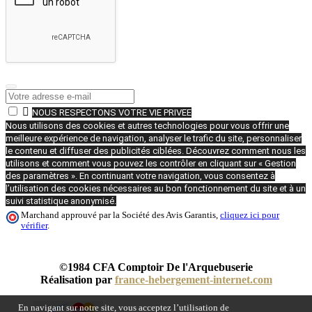

NOUS RESPECTONS VOTRE VIE PRIVEE
Nous utilisons des cookies et autres technologies pour vous offrir une
meilleure expérience de navigation, analyser le trafic du site, personnaliser
le contenu et diffuser des publicités ciblées. Découvrez comment nous les
utilisons et comment vous pouvez les contrôler en cliquant sur « Gestion
des paramètres ». En continuant votre navigation, vous consentez à
l’utilisation des cookies nécessaires au bon fonctionnement du site et à un
suivi statistique anonymisé.
Marchand approuvé par la Société des Avis Garantis,
cliquez ici pour
vérifier
.
©1984 CFA Comptoir De l'Arquebuserie
Réalisation par
france-hebergement-internet.com
En navigant sur notre site, vous acceptez l’utilisation de