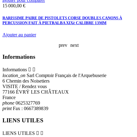
ajouter pour comparer
a
Prix
P
15 000,00 €
7
RARISSIME PAIRE DE PISTOLETS CORSE DOUBLES CANONS À
P
PERCUSSION FAIT À PIETRALBA XIXè CALIBRE 13MM
N
Ajouter au panier
A
prev
next
Informations
Informations


location_on
Sarl Comptoir Français de l'Arquebuserie
6 Chemin des Noisetiers
VISITE / Rendez vous
77166 ÉVRŸ LES CHÂTEAUX
France
phone
0625327769
print
Fax :
0667389839
LIENS UTILES
LIENS UTILES

