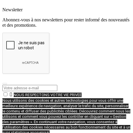
Newsletter
Abonnez-vous à nos newsletters pour rester informé des nouveautés
et des promotions.

NOUS RESPECTONS VOTRE VIE PRIVEE
Nous utilisons des cookies et autres technologies pour vous offrir une
meilleure expérience de navigation, analyser le trafic du site, personnaliser
le contenu et diffuser des publicités ciblées. Découvrez comment nous les
utilisons et comment vous pouvez les contrôler en cliquant sur « Gestion
des paramètres ». En continuant votre navigation, vous consentez à
l’utilisation des cookies nécessaires au bon fonctionnement du site et à un
suivi statistique anonymisé.