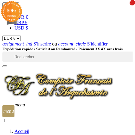
0
0
EUR

9.9
/10
1439 AVIS
EUR €
GBP £
USD $
assignment_ind
S'inscrire
ou
account_circle
S'identifier
Expédition rapide /
Satisfait ou Remboursé / Paiement 3X 4X sans frais

menu
menu
Accueil