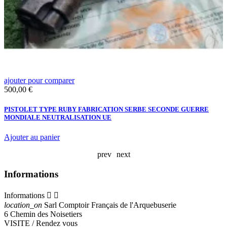
ajouter pour comparer
a
Prix
P
500,00 €
1
PISTOLET TYPE RUBY FABRICATION SERBE SECONDE GUERRE
P
MONDIALE NEUTRALISATION UE
N
Ajouter au panier
prev
next
Informations
Informations


location_on
Sarl Comptoir Français de l'Arquebuserie
6 Chemin des Noisetiers
VISITE / Rendez vous