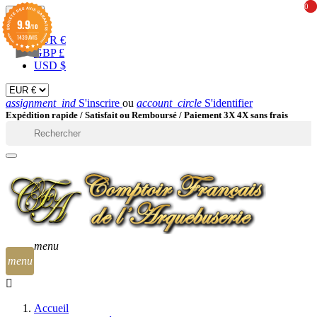
0
0
EUR

9.9
/10
1439 AVIS
EUR €
GBP £
USD $
assignment_ind
S'inscrire
ou
account_circle
S'identifier
Expédition rapide /
Satisfait ou Remboursé / Paiement 3X 4X sans frais

menu
menu
Accueil