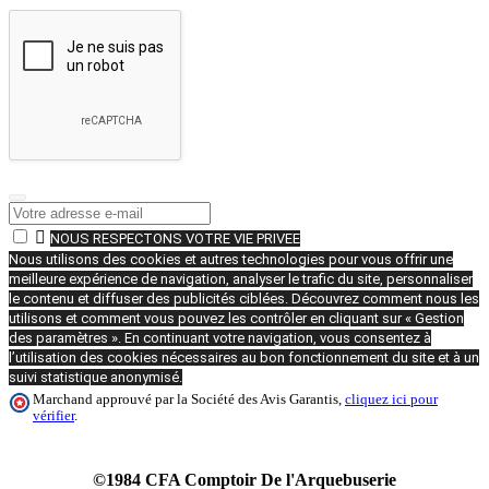

NOUS RESPECTONS VOTRE VIE PRIVEE
Nous utilisons des cookies et autres technologies pour vous offrir une
meilleure expérience de navigation, analyser le trafic du site, personnaliser
le contenu et diffuser des publicités ciblées. Découvrez comment nous les
utilisons et comment vous pouvez les contrôler en cliquant sur « Gestion
des paramètres ». En continuant votre navigation, vous consentez à
l’utilisation des cookies nécessaires au bon fonctionnement du site et à un
suivi statistique anonymisé.
Marchand approuvé par la Société des Avis Garantis,
cliquez ici pour
vérifier
.
©1984 CFA Comptoir De l'Arquebuserie