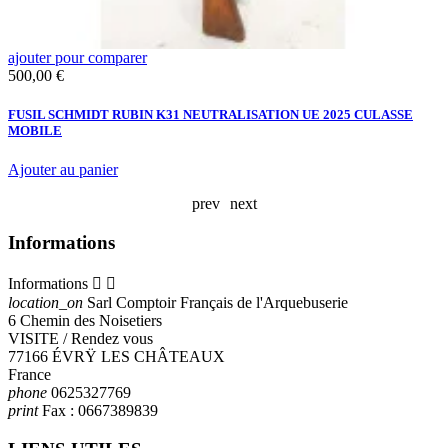
ajouter pour comparer
a
Prix
500,00 €
N
FUSIL SCHMIDT RUBIN K31 NEUTRALISATION UE 2025 CULASSE
MOBILE
Ajouter au panier
prev
next
Informations
Informations


location_on
Sarl Comptoir Français de l'Arquebuserie
6 Chemin des Noisetiers
VISITE / Rendez vous
77166 ÉVRŸ LES CHÂTEAUX
France
phone
0625327769
print
Fax :
0667389839