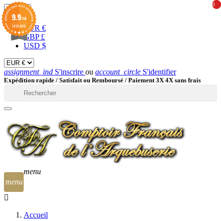
0
0
EUR

9.9
/10
1439 AVIS
EUR €
GBP £
USD $
assignment_ind
S'inscrire
ou
account_circle
S'identifier
Expédition rapide /
Satisfait ou Remboursé / Paiement 3X 4X sans frais

menu
menu
Accueil