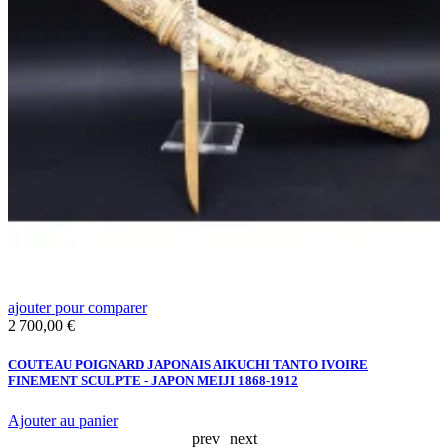
ajouter pour comparer
a
Prix
P
2 700,00 €
1
COUTEAU POIGNARD JAPONAIS AIKUCHI TANTO IVOIRE
K
FINEMENT SCULPTE - JAPON MEIJI 1868-1912
Ajouter au panier
prev
next