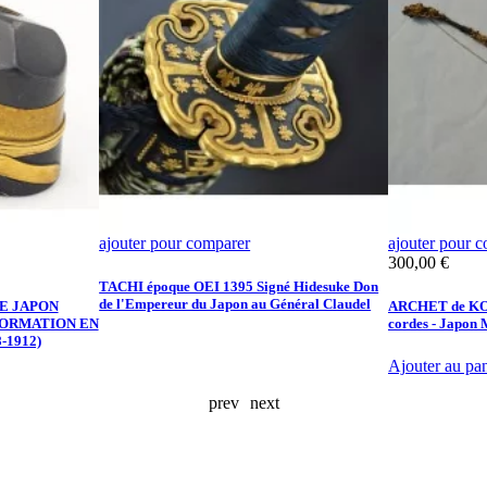
ajouter pour comparer
ajouter pour 
Prix
300,00 €
TACHI époque OEI 1395 Signé Hidesuke Don
de l'Empereur du Japon au Général Claudel
E JAPON
ARCHET de KO
FORMATION EN
cordes - Japon 
-1912)
Ajouter au pan
prev
next