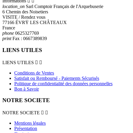
Informations


location_on
Sarl Comptoir Français de l'Arquebuserie
6 Chemin des Noisetiers
VISITE / Rendez vous
77166 ÉVRŸ LES CHÂTEAUX
France
phone
0625327769
print
Fax :
0667389839
LIENS UTILES
LIENS UTILES


Conditions de Ventes
Satisfait ou Remboursé - Paiements Sécurisés
Politique de confidentialité des données personnelles
Bon à Savoir
NOTRE SOCIETE
NOTRE SOCIETE


Mentions légales
Présentation