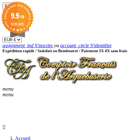
EUR

9.9
/10
EUR €
GBP £
1439 AVIS
USD $
assignment_ind
S'inscrire
ou
account_circle
S'identifier
Expédition rapide /
Satisfait ou Remboursé / Paiement 3X 4X sans frais
menu
menu
KEYBOARD_ARROW_D
ACCUEIL
CATALOGUES
KEYBOARD_ARRO
NOUVEAUTÉS
BON À SAVOIR
Accueil