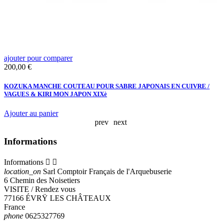
ajouter pour comparer
a
Prix
P
200,00 €
3
KOZUKA MANCHE COUTEAU POUR SABRE JAPONAIS EN CUIVRE /
K
VAGUES & KIRI MON JAPON XIXè
A
Ajouter au panier
prev
next
Informations
Informations


location_on
Sarl Comptoir Français de l'Arquebuserie
6 Chemin des Noisetiers
VISITE / Rendez vous
77166 ÉVRŸ LES CHÂTEAUX
France
phone
0625327769