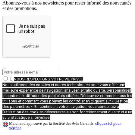
Abonnez-vous à nos newsletters pour rester informé des nouveautés
et des promotions.

NOUS RESPECTONS VOTRE VIE PRIVEE
Nous utilisons des cookies et autres technologies pour vous offrir une
meilleure expérience de navigation, analyser le trafic du site, personnaliser
le contenu et diffuser des publicités ciblées. Découvrez comment nous les
utilisons et comment vous pouvez les contrôler en cliquant sur « Gestion
des paramètres ». En continuant votre navigation, vous consentez à
l’utilisation des cookies nécessaires au bon fonctionnement du site et à un
suivi statistique anonymisé.
Marchand approuvé par la Société des Avis Garantis,
cliquez ici pour
vérifier
.