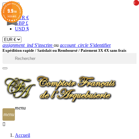
0
0
EUR

9.9
/10
1439 AVIS
EUR €
GBP £
USD $
assignment_ind
S'inscrire
ou
account_circle
S'identifier
Expédition rapide /
Satisfait ou Remboursé / Paiement 3X 4X sans frais

menu
menu
Accueil