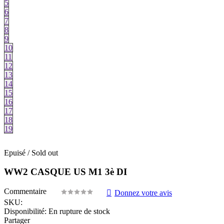
5
6
7
8
9
10
11
12
13
14
15
16
17
18
19
Epuisé / Sold out
WW2 CASQUE US M1 3è DI
Commentaire
Donnez votre avis
SKU:
Disponibilité:
En rupture de stock
Partager