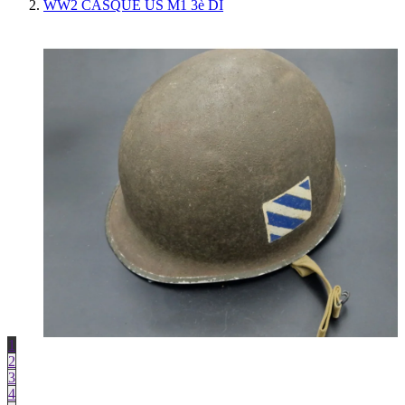
WW2 CASQUE US M1 3è DI
1
2
3
4