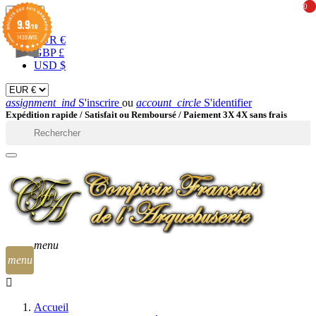
0
0
EUR

9.9
/10
1439 AVIS
EUR €
GBP £
USD $
assignment_ind
S'inscrire
ou
account_circle
S'identifier
Expédition rapide /
Satisfait ou Remboursé / Paiement 3X 4X sans frais

menu
menu
Accueil