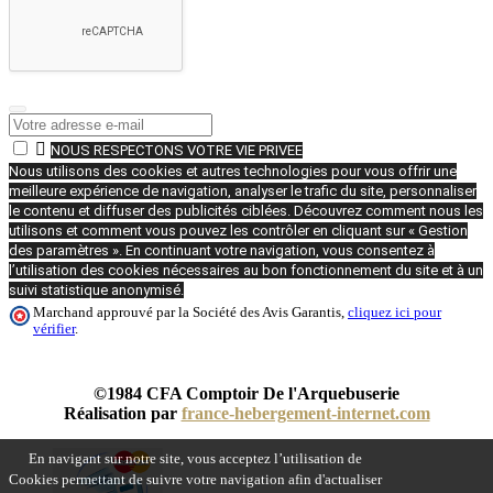

NOUS RESPECTONS VOTRE VIE PRIVEE
Nous utilisons des cookies et autres technologies pour vous offrir une
meilleure expérience de navigation, analyser le trafic du site, personnaliser
le contenu et diffuser des publicités ciblées. Découvrez comment nous les
utilisons et comment vous pouvez les contrôler en cliquant sur « Gestion
des paramètres ». En continuant votre navigation, vous consentez à
l’utilisation des cookies nécessaires au bon fonctionnement du site et à un
suivi statistique anonymisé.
Marchand approuvé par la Société des Avis Garantis,
cliquez ici pour
vérifier
.
©1984 CFA Comptoir De l'Arquebuserie
Réalisation par
france-hebergement-internet.com
En navigant sur notre site, vous acceptez l’utilisation de
Cookies permettant de suivre votre navigation afin d'actualiser