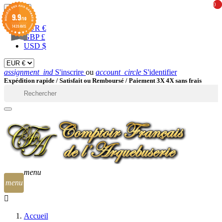
0
0
EUR

9.9
/10
1439 AVIS
EUR €
GBP £
USD $
assignment_ind
S'inscrire
ou
account_circle
S'identifier
Expédition rapide /
Satisfait ou Remboursé / Paiement 3X 4X sans frais

menu
menu
Accueil