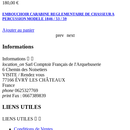
Prix
P
180,00 €
3
EMBOUCHOIR CARABINE REGLEMENTAIRE DE CHASSEUR A
R
PERCUSSION MODELE 1846 / 53 / 59
A
Ajouter au panier
prev
next
Informations
Informations


location_on
Sarl Comptoir Français de l'Arquebuserie
6 Chemin des Noisetiers
VISITE / Rendez vous
77166 ÉVRŸ LES CHÂTEAUX
France
phone
0625327769
print
Fax :
0667389839
LIENS UTILES
LIENS UTILES


Conditions de Ventes