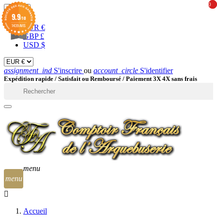
0
0
EUR

9.9
/10
1439 AVIS
EUR €
GBP £
USD $
assignment_ind
S'inscrire
ou
account_circle
S'identifier
Expédition rapide /
Satisfait ou Remboursé / Paiement 3X 4X sans frais

menu
menu
Accueil