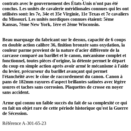
contrats avec le gouvernement des États-Unis n'ont pas été
conclus. Les unités de cavalerie méridionales connues qui les ont
utilisées sont: les 7e, 34e et 35e Virginie, 11e Texas et 7e cavaliers
du Missouri. Les unités nordiques connues étaient: 5ème
Kansas, 7ème New York, 1ère et 2ème Wisconsin.
Beau marquage du fabricant sur le dessus, capacité de 6 coups
en double action calibre 36, finition bronzée sans oxydation, la
couleur parme provient de la nature d'acier différente de la
carcasse comparé au barillet et le canon, mécanisme complet et
fonctionnel, toutes pièces d'origine, la détente permet le départ
du coup en simple action après avoir armé le mécanisme à l'aide
du levier, précurseur du barillet avançant qui permet
l'étanchéité avec le cône de raccordement du canon. Canon à
pans de 182mm rayures d'aspect brillantes satinées avec légère
usures et taches sans corrosion. Plaquettes de crosse en noyer
sans accident.
Arme qui connu un faible succès du fait de sa complexité ce qui
en fait un objet rare de cette période historique qu'est la Guerre
de Sécession.
Référence
A-301-65-23