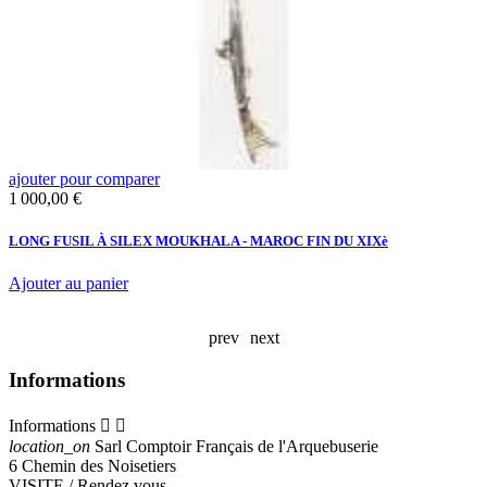
ajouter pour comparer
a
Prix
P
1 000,00 €
3
E
LONG FUSIL À SILEX MOUKHALA - MAROC FIN DU XIXè
W
Ajouter au panier
A
prev
next
Informations
Informations


location_on
Sarl Comptoir Français de l'Arquebuserie
6 Chemin des Noisetiers
VISITE / Rendez vous