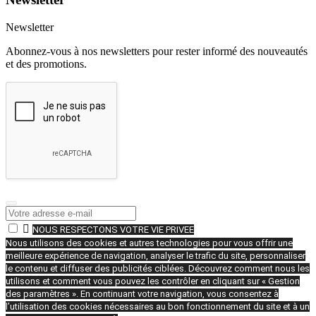
Newsletter
Abonnez-vous à nos newsletters pour rester informé des nouveautés
et des promotions.

NOUS RESPECTONS VOTRE VIE PRIVEE
Nous utilisons des cookies et autres technologies pour vous offrir une
meilleure expérience de navigation, analyser le trafic du site, personnaliser
le contenu et diffuser des publicités ciblées. Découvrez comment nous les
utilisons et comment vous pouvez les contrôler en cliquant sur « Gestion
des paramètres ». En continuant votre navigation, vous consentez à
l’utilisation des cookies nécessaires au bon fonctionnement du site et à un