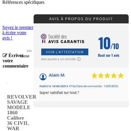
Références spécifiques
AVIS À PROPOS DU PRODUIT
Soyez le premier
à écrire votre
10
avis !
/10
VOIR L'ATTESTATION
Basé sur 1 avis
Écrivez
close
Avis soumis à un contrôle
votre
commentaire
Alain M.
Publié le 19/06/2025 à 17:52
(Date de commande : 12/05/2025)
Super satisfait sur tout ?
REVOLVER
SAVAGE
MODELE
1860
Calibre
36 CIVIL
WAR