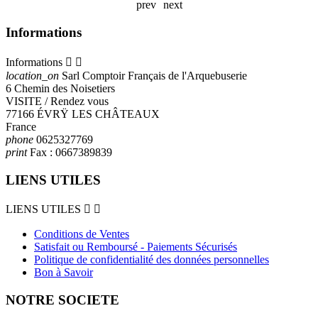
prev
next
Informations
Informations


location_on
Sarl Comptoir Français de l'Arquebuserie
6 Chemin des Noisetiers
VISITE / Rendez vous
77166 ÉVRŸ LES CHÂTEAUX
France
phone
0625327769
print
Fax :
0667389839
LIENS UTILES
LIENS UTILES


Conditions de Ventes
Satisfait ou Remboursé - Paiements Sécurisés
Politique de confidentialité des données personnelles
Bon à Savoir
NOTRE SOCIETE