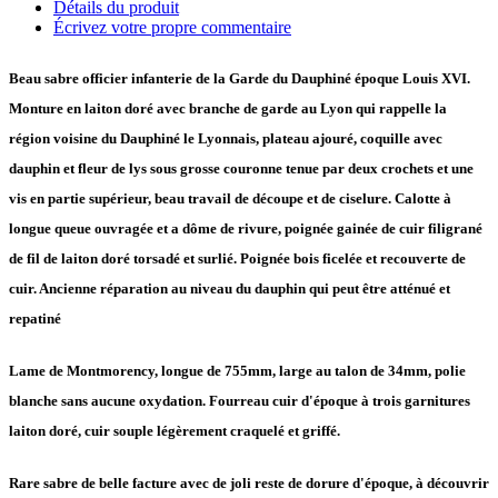
Détails du produit
Écrivez votre propre commentaire
Beau sabre officier infanterie de la Garde du Dauphiné époque Louis XVI.
Monture en laiton doré avec branche de garde au Lyon qui rappelle la
région voisine du Dauphiné le Lyonnais, plateau ajouré, coquille avec
dauphin et fleur de lys sous grosse couronne tenue par deux crochets et une
vis en partie supérieur, beau travail de découpe et de ciselure. Calotte à
longue queue ouvragée et a dôme de rivure, poignée gainée de cuir filigrané
de fil de laiton doré torsadé et surlié. Poignée bois ficelée et recouverte de
cuir. Ancienne réparation au niveau du dauphin qui peut être atténué et
repatiné
Lame de Montmorency, longue de 755mm, large au talon de 34mm, polie
blanche sans aucune oxydation. Fourreau cuir d'époque à trois garnitures
laiton doré, cuir souple légèrement craquelé et griffé.
Rare sabre de belle facture avec de joli reste de dorure d'époque, à découvrir