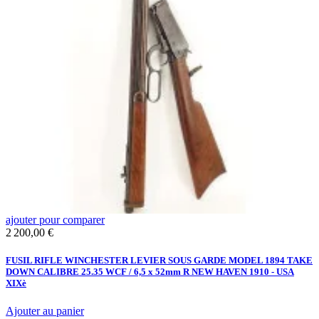
ajouter pour comparer
a
Prix
P
2 200,00 €
5
FUSIL RIFLE WINCHESTER LEVIER SOUS GARDE MODEL 1894 TAKE
C
DOWN CALIBRE 25.35 WCF / 6,5 x 52mm R NEW HAVEN 1910 - USA
XIXè
A
Ajouter au panier