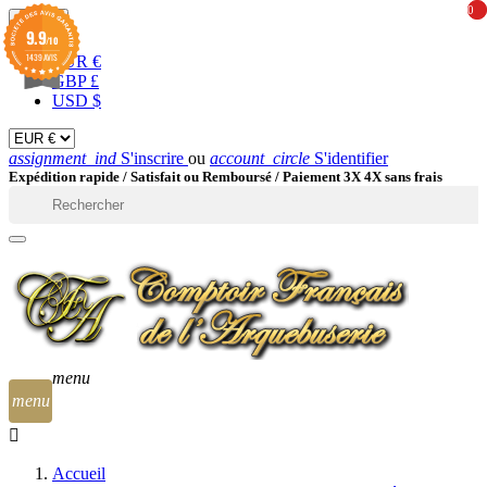
0
0
EUR

9.9
/10
1439 AVIS
EUR €
GBP £
USD $
assignment_ind
S'inscrire
ou
account_circle
S'identifier
Expédition rapide /
Satisfait ou Remboursé / Paiement 3X 4X sans frais

menu
menu
Accueil