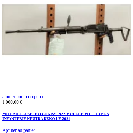
ajouter pour comparer
a
Prix
P
1 000,00 €
3
MITRAILLEUSE HOTCHKISS 1922 MODELE M.H. / TYPE 5
P
INFANTERIE NEUTRA DEKO UE 2021
A
Ajouter au panier