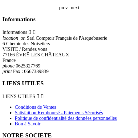
prev
next
Informations
Informations


location_on
Sarl Comptoir Français de l'Arquebuserie
6 Chemin des Noisetiers
VISITE / Rendez vous
77166 ÉVRŸ LES CHÂTEAUX
France
phone
0625327769
print
Fax :
0667389839
LIENS UTILES
LIENS UTILES


Conditions de Ventes
Satisfait ou Remboursé - Paiements Sécurisés
Politique de confidentialité des données personnelles
Bon à Savoir
NOTRE SOCIETE