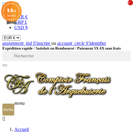
0
0
EUR

9.9
/10
1439 AVIS
EUR €
GBP £
USD $
assignment_ind
S'inscrire
ou
account_circle
S'identifier
Expédition rapide /
Satisfait ou Remboursé / Paiement 3X 4X sans frais

menu
menu
Accueil