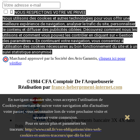

NOUS RESPECTONS VOTRE VIE PRIVEE
Nous utilisons des cookies et autres technologies pour vous offrir une
meilleure expérience de navigation, analyser le trafic du site, personnaliser
le contenu et diffuser des publicités ciblées. Découvrez comment nous les
utilisons et comment vous pouvez les contrôler en cliquant sur « Gestion
des paramètres ». En continuant votre navigation, vous consentez à
l’utilisation des cookies nécessaires au bon fonctionnement du site et à un
suivi statistique anonymisé.
Marchand approuvé par la Société des Avis Garantis,
cliquez ici pour
vérifier
.
©1984 CFA Comptoir De l'Arquebuserie
Réalisation par
france-hebergement-internet.com
En navigant sur notre site, vous acceptez l’utilisation de
Cookies permettant de suivre votre navigation afin d'actualiser
votre panier, vous reconnaitre lors de votre prochaine visite et
sécuriser votre connexion.
Chèques ou Virements bancaire 3X 4X sans
Pour en savoir plus et paramétrer les
frais
traceurs:
http://www.cnil.fr/vos-obligations/sites-web-
cookies-et-autres-traceurs/que-dit-la-loi/