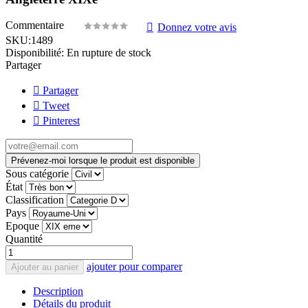
Commentaire
Donnez votre avis
SKU:
1489
Disponibilité:
En rupture de stock
Partager
Partager
Tweet
Pinterest
Prévenez-moi lorsque le produit est disponible
Sous catégorie
État
Classification
Pays
Epoque
Quantité
ajouter pour comparer
Ajouter au panier
Description
Détails du produit