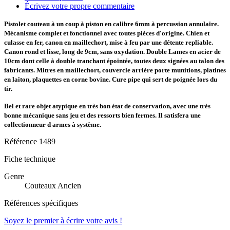
Écrivez votre propre commentaire
Pistolet couteau à un coup à piston en calibre 6mm à percussion annulaire.
Mécanisme complet et fonctionnel avec toutes pièces d'origine. Chien et
culasse en fer, canon en maillechort, mise à feu par une détente repliable.
Canon rond et lisse, long de 9cm, sans oxydation. Double Lames en acier de
10cm dont celle à double tranchant épointée, toutes deux signées au talon des
fabricants. Mitres en maillechort, couvercle arrière porte munitions, platines
en laiton, plaquettes en corne bovine. Cure pipe qui sert de poignée lors du
tir.
Bel et rare objet atypique en très bon état de conservation, avec une très
bonne mécanique sans jeu et des ressorts bien fermes. Il satisfera une
collectionneur d armes à système.
Référence
1489
Fiche technique
Genre
Couteaux Ancien
Références spécifiques
Soyez le premier à écrire votre avis !