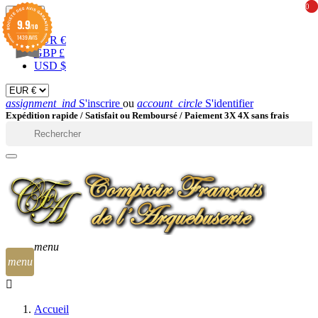
0
0
EUR

9.9
/10
1439 AVIS
EUR €
GBP £
USD $
assignment_ind
S'inscrire
ou
account_circle
S'identifier
Expédition rapide /
Satisfait ou Remboursé / Paiement 3X 4X sans frais

menu
menu
Accueil