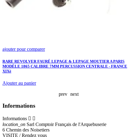
ajouter pour comparer
a
P
2
RARE REVOLVER FAURÉ LEPAGE & LEPAGE MOUTIER A PARIS
MODÈLE 1865 CALIBRE 7MM PERCUSSION CENTRALE - FRANCE
E
2
XIXè
A
Ajouter au panier
prev
next
Informations
Informations


location_on
Sarl Comptoir Français de l'Arquebuserie
6 Chemin des Noisetiers
VISITE / Rendez vous