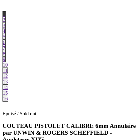
1
2
3
4
5
6
7
8
9
10
11
12
13
14
15
16
Epuisé / Sold out
COUTEAU PISTOLET CALIBRE 6mm Annulaire
par UNWIN & ROGERS SCHEFFIELD -
Angleterre XIXè