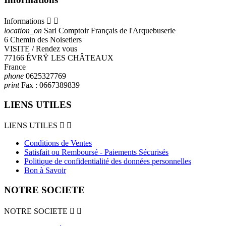
Informations


location_on
Sarl Comptoir Français de l'Arquebuserie
6 Chemin des Noisetiers
VISITE / Rendez vous
77166 ÉVRŸ LES CHÂTEAUX
France
phone
0625327769
print
Fax :
0667389839
LIENS UTILES
LIENS UTILES


Conditions de Ventes
Satisfait ou Remboursé - Paiements Sécurisés
Politique de confidentialité des données personnelles
Bon à Savoir
NOTRE SOCIETE
NOTRE SOCIETE

