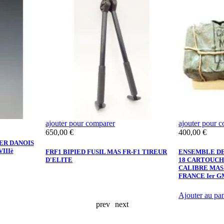
ajouter pour comparer
ajouter pour 
Prix
Prix
650,00 €
400,00 €
ER DANOIS
IIIè
FRF1 BIPIED FUSIL MAS FR-F1 TIREUR
ENSEMBLE DE
D'ELITE
18 CARTOUCH
CALIBRE MAS 
FRANCE Ier G
Ajouter au pan
prev
next