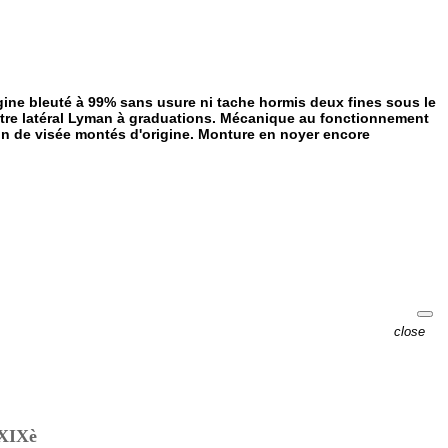
ine bleuté à 99% sans usure ni tache hormis deux fines sous le
ptre latéral Lyman à graduations. Mécanique au fonctionnement
on de visée montés d'origine. Monture en noyer encore
close
XIXè