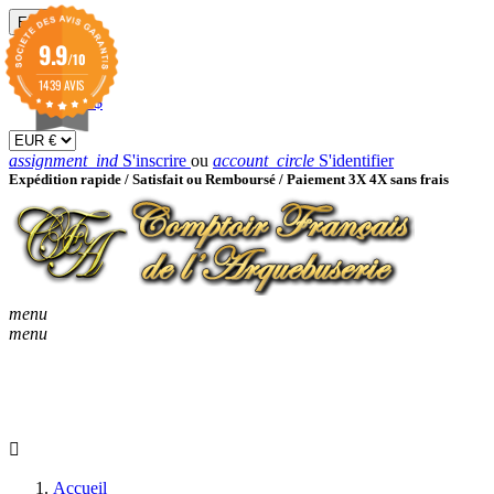
EUR

9.9
/10
EUR €
GBP £
1439 AVIS
USD $
assignment_ind
S'inscrire
ou
account_circle
S'identifier
Expédition rapide /
Satisfait ou Remboursé / Paiement 3X 4X sans frais
menu
menu
KEYBOARD_ARROW_D
ACCUEIL
CATALOGUES
KEYBOARD_ARRO
NOUVEAUTÉS
BON À SAVOIR
Accueil