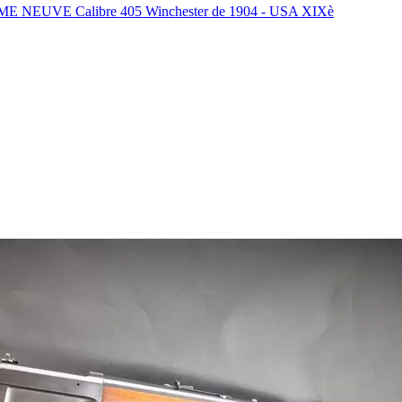
UVE Calibre 405 Winchester de 1904 - USA XIXè