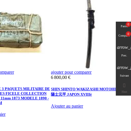
0
Panier
0
Comparer
arrow_
Prec.
arrow_
comparer
ajouter pour comparer
a
Suivant
Prix
6 800,00 €
R

C
 3 PAQUETS MILITAIRE DE
SHIN SHINTO WAKIZASHI MOTOHIRA 薩
Haut
ES FICELE COLLECTION
陽士元平 JAPON XVIIIè
11mm 1873 MODELE 1890 -
M
Ajouter au panier
ier