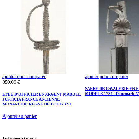
ajouter pour comparer
ajouter pour comparer
Prix
850,00 €
SABRE DE CAVALERIE EN F
A
MODELE 1734 - Danemark XV
ÉPEE D'OFFICIER EN ARGENT MARQUE
JUSTICIA FRANCE ANCIENNE
MONARCHIE RÈGNE DE LOUIS XVI
Ajouter au panier
Informations