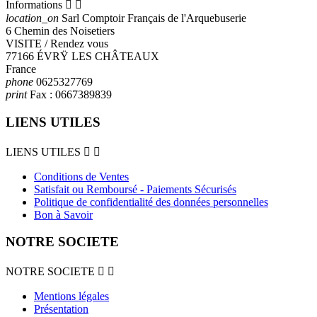
Informations


location_on
Sarl Comptoir Français de l'Arquebuserie
6 Chemin des Noisetiers
VISITE / Rendez vous
77166 ÉVRŸ LES CHÂTEAUX
France
phone
0625327769
print
Fax :
0667389839
LIENS UTILES
LIENS UTILES


Conditions de Ventes
Satisfait ou Remboursé - Paiements Sécurisés
Politique de confidentialité des données personnelles
Bon à Savoir
NOTRE SOCIETE
NOTRE SOCIETE


Mentions légales
Présentation