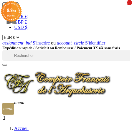
0
0
EUR

9.9
/10
1439 AVIS
EUR €
GBP £
USD $
assignment_ind
S'inscrire
ou
account_circle
S'identifier
Expédition rapide /
Satisfait ou Remboursé / Paiement 3X 4X sans frais

menu
menu
Accueil