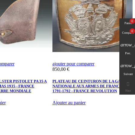
0
Panier
0
Comparer
arrow_
Prec.
comparer
ajouter pour comparer
a
arrow_
Prix
P
850,00 €
2
Suivant
LSTER PISTOLET PA 35 A
PLATEAU DE CEINTURON DE LA GARDE
C

 MAS 1935 - FRANCE
NATIONALE AUX ARMES DE FRANCE
F
ERRE MONDIALE
1791-1792 - FRANCE REVOLUTION
S
Haut
ier
Ajouter au panier
A