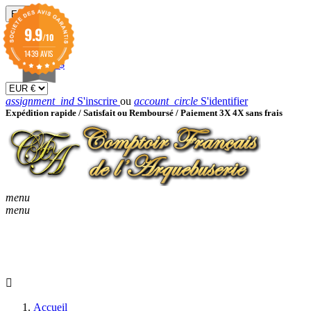
EUR

9.9
/10
EUR €
GBP £
1439 AVIS
USD $
assignment_ind
S'inscrire
ou
account_circle
S'identifier
Expédition rapide /
Satisfait ou Remboursé / Paiement 3X 4X sans frais
menu
menu
KEYBOARD_ARROW_D
ACCUEIL
CATALOGUES
KEYBOARD_ARRO
NOUVEAUTÉS
BON À SAVOIR
Accueil