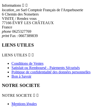
Informations


location_on
Sarl Comptoir Français de l'Arquebuserie
6 Chemin des Noisetiers
VISITE / Rendez vous
77166 ÉVRŸ LES CHÂTEAUX
France
phone
0625327769
print
Fax :
0667389839
LIENS UTILES
LIENS UTILES


Conditions de Ventes
Satisfait ou Remboursé - Paiements Sécurisés
Politique de confidentialité des données personnelles
Bon à Savoir
NOTRE SOCIETE
NOTRE SOCIETE


Mentions légales