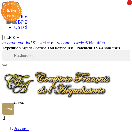
0
0
EUR

9.9
/10
1439 AVIS
EUR €
GBP £
USD $
assignment_ind
S'inscrire
ou
account_circle
S'identifier
Expédition rapide /
Satisfait ou Remboursé / Paiement 3X 4X sans frais

menu
menu
Accueil