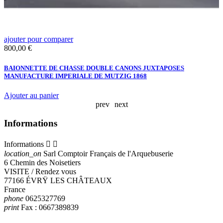
ajouter pour comparer
a
Prix
P
800,00 €
3
BAIONNETTE DE CHASSE DOUBLE CANONS JUXTAPOSES
MANUFACTURE IMPERIALE DE MUTZIG 1868
A
Ajouter au panier
A
prev
next
Informations
Informations


location_on
Sarl Comptoir Français de l'Arquebuserie
6 Chemin des Noisetiers
VISITE / Rendez vous
77166 ÉVRŸ LES CHÂTEAUX
France
phone
0625327769
print
Fax :
0667389839