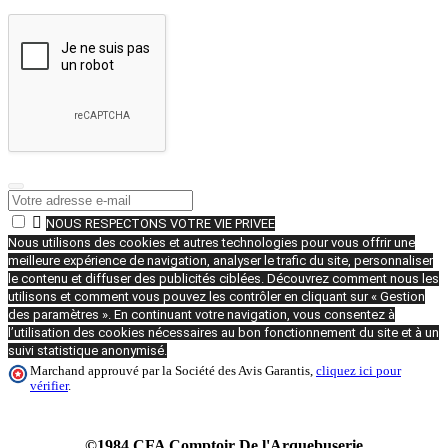

NOUS RESPECTONS VOTRE VIE PRIVEE
Nous utilisons des cookies et autres technologies pour vous offrir une
meilleure expérience de navigation, analyser le trafic du site, personnaliser
le contenu et diffuser des publicités ciblées. Découvrez comment nous les
utilisons et comment vous pouvez les contrôler en cliquant sur « Gestion
des paramètres ». En continuant votre navigation, vous consentez à
l’utilisation des cookies nécessaires au bon fonctionnement du site et à un
suivi statistique anonymisé.
Marchand approuvé par la Société des Avis Garantis,
cliquez ici pour
vérifier
.
©1984 CFA Comptoir De l'Arquebuserie