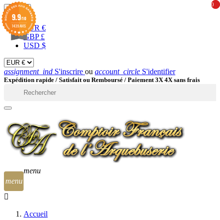
0
0
EUR

9.9
/10
1439 AVIS
EUR €
GBP £
USD $
assignment_ind
S'inscrire
ou
account_circle
S'identifier
Expédition rapide /
Satisfait ou Remboursé / Paiement 3X 4X sans frais

menu
menu
Accueil