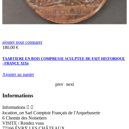
ajouter pour comparer
a
Prix
P
180,00 €
1
TAABTIERE EN BOIS COMPRESSE SCULPTEE DE FAIT HISTORIQUE
P
- FRANCE XIXè
E
Ajouter au panier
A
prev
next
Informations
Informations


location_on
Sarl Comptoir Français de l'Arquebuserie
6 Chemin des Noisetiers
VISITE / Rendez vous
77166 ÉVRŸ LES CHÂTEAUX