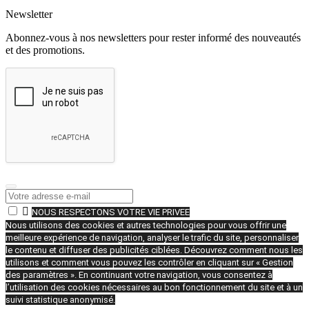
Newsletter
Abonnez-vous à nos newsletters pour rester informé des nouveautés
et des promotions.

NOUS RESPECTONS VOTRE VIE PRIVEE
Nous utilisons des cookies et autres technologies pour vous offrir une
meilleure expérience de navigation, analyser le trafic du site, personnaliser
le contenu et diffuser des publicités ciblées. Découvrez comment nous les
utilisons et comment vous pouvez les contrôler en cliquant sur « Gestion
des paramètres ». En continuant votre navigation, vous consentez à
l’utilisation des cookies nécessaires au bon fonctionnement du site et à un
suivi statistique anonymisé.