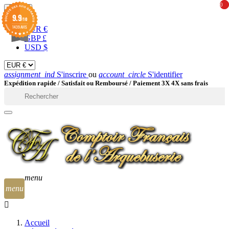
0
0
EUR

9.9
/10
1439 AVIS
EUR €
GBP £
USD $
assignment_ind
S'inscrire
ou
account_circle
S'identifier
Expédition rapide /
Satisfait ou Remboursé / Paiement 3X 4X sans frais

menu
menu
Accueil