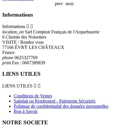
prev
next
Informations
Informations


location_on
Sarl Comptoir Français de l'Arquebuserie
6 Chemin des Noisetiers
VISITE / Rendez vous
77166 ÉVRŸ LES CHÂTEAUX
France
phone
0625327769
print
Fax :
0667389839
LIENS UTILES
LIENS UTILES


Conditions de Ventes
Satisfait ou Remboursé - Paiements Sécurisés
Politique de confidentialité des données personnelles
Bon à Savoir
NOTRE SOCIETE