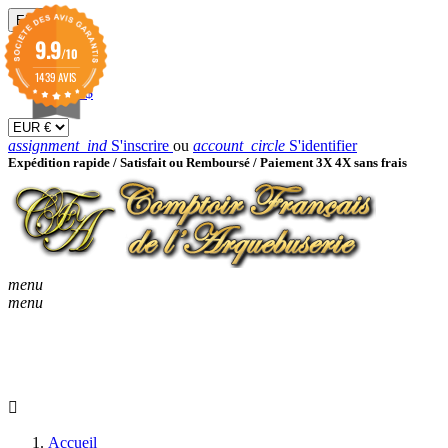
EUR

9.9
/10
EUR €
GBP £
1439 AVIS
USD $
assignment_ind
S'inscrire
ou
account_circle
S'identifier
Expédition rapide /
Satisfait ou Remboursé / Paiement 3X 4X sans frais
menu
menu
KEYBOARD_ARROW_D
ACCUEIL
CATALOGUES
KEYBOARD_ARRO
NOUVEAUTÉS
BON À SAVOIR
Accueil