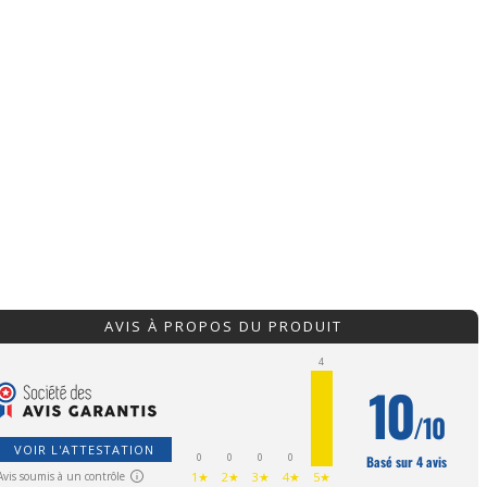
AVIS À PROPOS DU PRODUIT
4
10
/10
VOIR L'ATTESTATION
0
0
0
0
Basé sur 4 avis
Avis soumis à un contrôle
1★
2★
3★
4★
5★