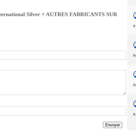
national Silver + AUTRES FABRICANTS SUR
P
P
P
P
Envoyer