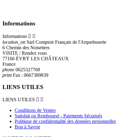
Informations
Informations


location_on
Sarl Comptoir Français de l'Arquebuserie
6 Chemin des Noisetiers
VISITE / Rendez vous
77166 ÉVRŸ LES CHÂTEAUX
France
phone
0625327769
print
Fax :
0667389839
LIENS UTILES
LIENS UTILES


Conditions de Ventes
Satisfait ou Remboursé - Paiements Sécurisés
Politique de confidentialité des données personnelles
Bon à Savoir