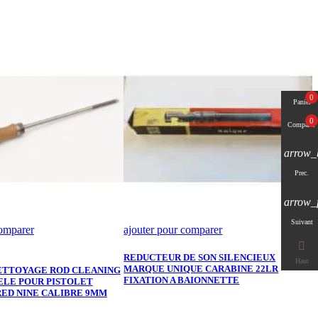
0
Panier
0
Comparer
arrow_
Prec.
arrow_
Suivant
comparer
ajouter pour comparer
a
P
6

REDUCTEUR DE SON SILENCIEUX
Haut
MARQUE UNIQUE CARABINE 22LR
ETTOYAGE ROD CLEANING
FIXATION A BAIONNETTE
LE POUR PISTOLET
F
RED NINE CALIBRE 9MM