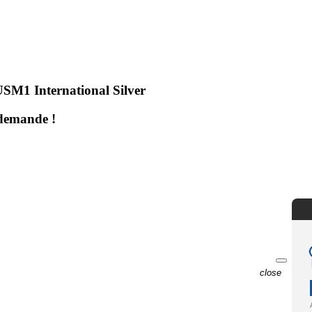
USM1 International Silver
demande !
close