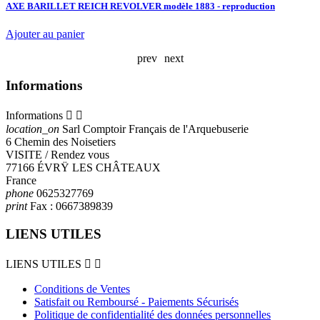
AXE BARILLET REICH REVOLVER modèle 1883 - reproduction
A
Ajouter au panier
prev
next
Informations
Informations


location_on
Sarl Comptoir Français de l'Arquebuserie
6 Chemin des Noisetiers
VISITE / Rendez vous
77166 ÉVRŸ LES CHÂTEAUX
France
phone
0625327769
print
Fax :
0667389839
LIENS UTILES
LIENS UTILES


Conditions de Ventes
Satisfait ou Remboursé - Paiements Sécurisés
Politique de confidentialité des données personnelles