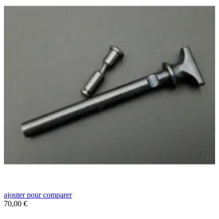
ajouter pour comparer
a
Prix
70,00 €
P