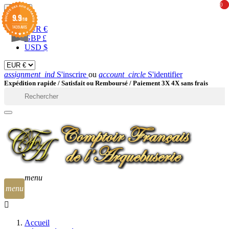
0
0
EUR

9.9
/10
1439 AVIS
EUR €
GBP £
USD $
assignment_ind
S'inscrire
ou
account_circle
S'identifier
Expédition rapide /
Satisfait ou Remboursé / Paiement 3X 4X sans frais

menu
menu
Accueil