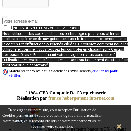

NOUS RESPECTONS VOTRE VIE PRIVEE
Nous utilisons des cookies et autres technologies pour vous offrir une
meilleure expérience de navigation, analyser le trafic du site, personnaliser
le contenu et diffuser des publicités ciblées. Découvrez comment nous les
utilisons et comment vous pouvez les contrôler en cliquant sur « Gestion
des paramètres ». En continuant votre navigation, vous consentez à
l’utilisation des cookies nécessaires au bon fonctionnement du site et à un
suivi statistique anonymisé.
Marchand approuvé par la Société des Avis Garantis,
cliquez ici pour
vérifier
.
©1984 CFA Comptoir De l'Arquebuserie
Réalisation par
france-hebergement-internet.com
En navigant sur notre site, vous acceptez l’utilisation de
Cookies permettant de suivre votre navigation afin d'actualiser
votre panier, vous reconnaitre lors de votre prochaine visite et
sécuriser votre connexion.
Chèques ou Virements bancaire 3X 4X sans