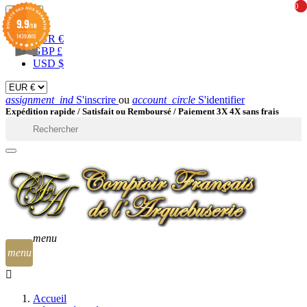
0
0
EUR

9.9
/10
1439 AVIS
EUR €
GBP £
USD $
assignment_ind
S'inscrire
ou
account_circle
S'identifier
Expédition rapide /
Satisfait ou Remboursé / Paiement 3X 4X sans frais

menu
menu
Accueil