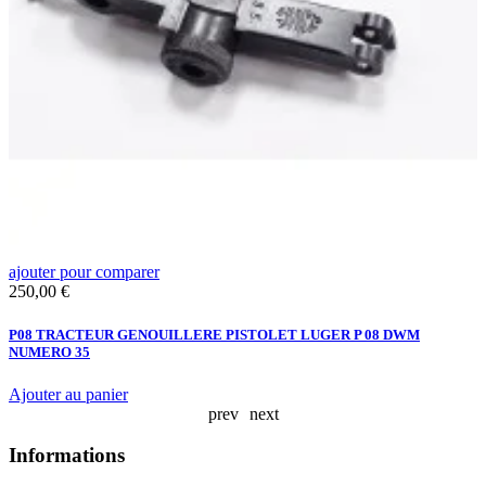
ajouter pour comparer
a
Prix
P
250,00 €
1
P08 TRACTEUR GENOUILLERE PISTOLET LUGER P 08 DWM
B
NUMERO 35
C
Ajouter au panier
A
prev
next
Informations