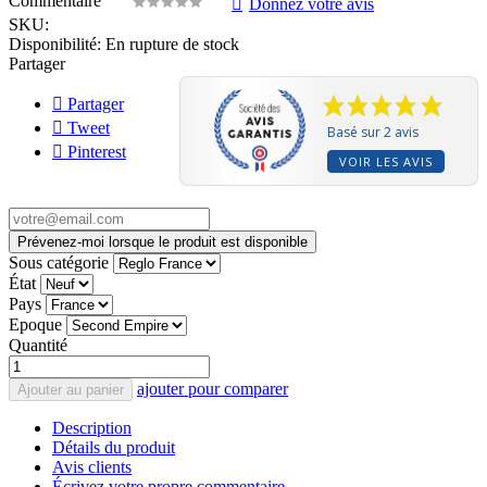
Commentaire
Donnez votre avis
SKU:
Disponibilité:
En rupture de stock
Partager
Partager
Tweet
Basé sur 2 avis
Pinterest
VOIR LES AVIS
Prévenez-moi lorsque le produit est disponible
Sous catégorie
État
Pays
Epoque
Quantité
ajouter pour comparer
Ajouter au panier
Description
Détails du produit
Avis clients
Écrivez votre propre commentaire