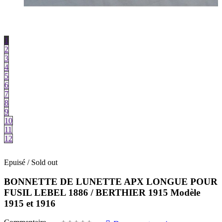
1
2
3
4
5
6
7
8
9
10
11
12
Epuisé / Sold out
BONNETTE DE LUNETTE APX LONGUE POUR
FUSIL LEBEL 1886 / BERTHIER 1915 Modèle
1915 et 1916