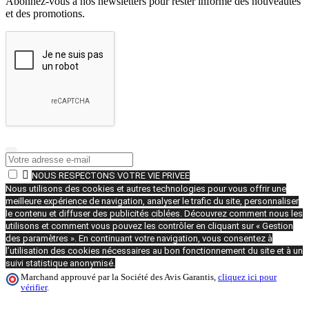
Abonnez-vous à nos newsletters pour rester informé des nouveautés
et des promotions.

NOUS RESPECTONS VOTRE VIE PRIVEE
Nous utilisons des cookies et autres technologies pour vous offrir une
meilleure expérience de navigation, analyser le trafic du site, personnaliser
le contenu et diffuser des publicités ciblées. Découvrez comment nous les
utilisons et comment vous pouvez les contrôler en cliquant sur « Gestion
des paramètres ». En continuant votre navigation, vous consentez à
l’utilisation des cookies nécessaires au bon fonctionnement du site et à un
suivi statistique anonymisé.
Marchand approuvé par la Société des Avis Garantis,
cliquez ici pour
vérifier
.