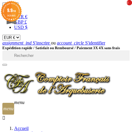
0
0
EUR

9.9
/10
1439 AVIS
EUR €
GBP £
USD $
assignment_ind
S'inscrire
ou
account_circle
S'identifier
Expédition rapide /
Satisfait ou Remboursé / Paiement 3X 4X sans frais

menu
menu
Accueil