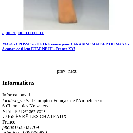
ajouter pour comparer
a
P
8
MAS45 CROSSE en HETRE neuve pour CARABINE MAUSER OU MAS 45
à canon de 61cm ETAT NEUF - France XXè
1
A
prev
next
Informations
Informations


location_on
Sarl Comptoir Français de l'Arquebuserie
6 Chemin des Noisetiers
VISITE / Rendez vous
77166 ÉVRŸ LES CHÂTEAUX
France
phone
0625327769
print
Fax :
0667389839