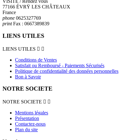
VISITE / Rendez vous
77166 ÉVRŸ LES CHÂTEAUX
France
phone
0625327769
print
Fax :
0667389839
LIENS UTILES
LIENS UTILES


Conditions de Ventes
Satisfait ou Remboursé - Paiements Sécurisés
Politique de confidentialité des données personnelles
Bon à Savoir
NOTRE SOCIETE
NOTRE SOCIETE


Mentions légales
Présentation
Contactez-nous
Plan du site