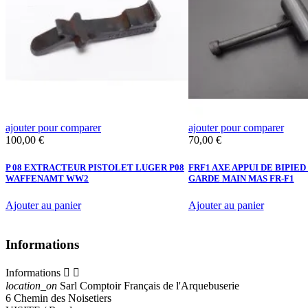
ajouter pour comparer
ajouter pour comparer
Prix
Prix
100,00 €
70,00 €
P 08 EXTRACTEUR PISTOLET LUGER P08
FRF1 AXE APPUI DE BIPIED 
WAFFENAMT WW2
GARDE MAIN MAS FR-F1
Ajouter au panier
Ajouter au panier
Informations
Informations


location_on
Sarl Comptoir Français de l'Arquebuserie
6 Chemin des Noisetiers