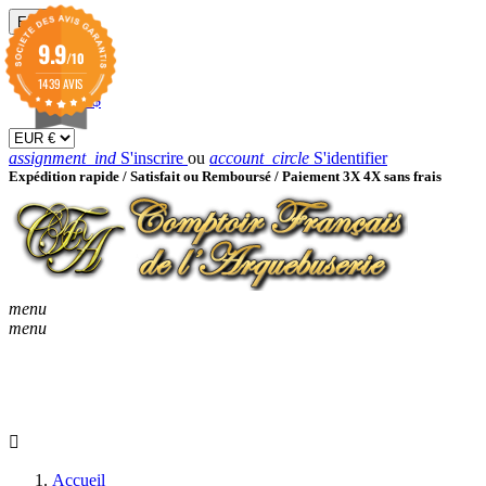
EUR

9.9
/10
EUR €
GBP £
1439 AVIS
USD $
assignment_ind
S'inscrire
ou
account_circle
S'identifier
Expédition rapide /
Satisfait ou Remboursé / Paiement 3X 4X sans frais
menu
menu
KEYBOARD_ARROW_D
ACCUEIL
CATALOGUES
KEYBOARD_ARRO
NOUVEAUTÉS
BON À SAVOIR
Accueil