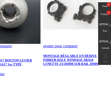
0
Panier
0
Comparer
arrow_
Prec.
arrow_
comparer
ajouter pour comparer
a
Suivant
P
4
MONTAGE RÉGLABLE EN DÉRIVE

PARKER HALE WINDAGE ARAS4
917 BOUTON LEVIER
Haut
LUNETTE 25/26MM SUR RAIL 20MM
A17 1er TYPE
M
ier
A