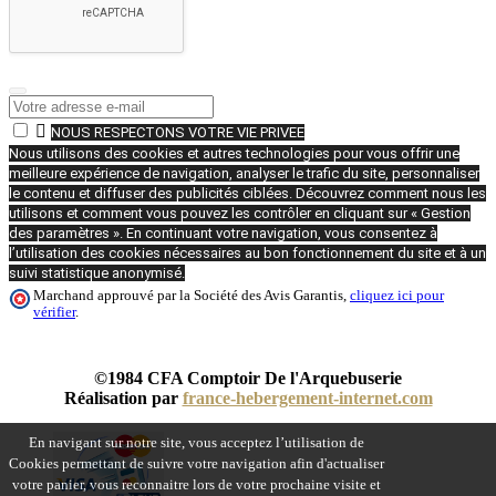

NOUS RESPECTONS VOTRE VIE PRIVEE
Nous utilisons des cookies et autres technologies pour vous offrir une
meilleure expérience de navigation, analyser le trafic du site, personnaliser
le contenu et diffuser des publicités ciblées. Découvrez comment nous les
utilisons et comment vous pouvez les contrôler en cliquant sur « Gestion
des paramètres ». En continuant votre navigation, vous consentez à
l’utilisation des cookies nécessaires au bon fonctionnement du site et à un
suivi statistique anonymisé.
Marchand approuvé par la Société des Avis Garantis,
cliquez ici pour
vérifier
.
©1984 CFA Comptoir De l'Arquebuserie
Réalisation par
france-hebergement-internet.com
En navigant sur notre site, vous acceptez l’utilisation de
Cookies permettant de suivre votre navigation afin d'actualiser
votre panier, vous reconnaitre lors de votre prochaine visite et