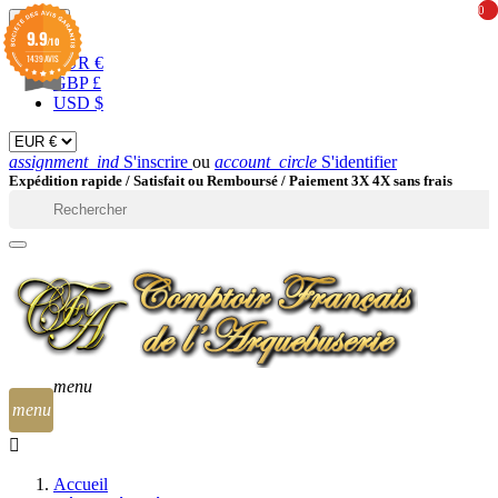
0
0
EUR

9.9
/10
1439 AVIS
EUR €
GBP £
USD $
assignment_ind
S'inscrire
ou
account_circle
S'identifier
Expédition rapide /
Satisfait ou Remboursé / Paiement 3X 4X sans frais

menu
menu
Accueil