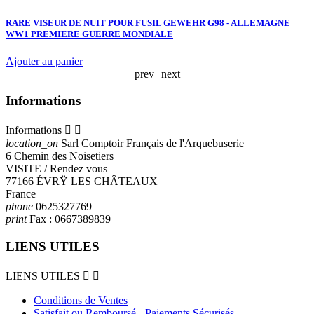
RARE VISEUR DE NUIT POUR FUSIL GEWEHR G98 - ALLEMAGNE
M
WW1 PREMIERE GUERRE MONDIALE
A
Ajouter au panier
prev
next
Informations
Informations


location_on
Sarl Comptoir Français de l'Arquebuserie
6 Chemin des Noisetiers
VISITE / Rendez vous
77166 ÉVRŸ LES CHÂTEAUX
France
phone
0625327769
print
Fax :
0667389839
LIENS UTILES
LIENS UTILES


Conditions de Ventes
Satisfait ou Remboursé - Paiements Sécurisés